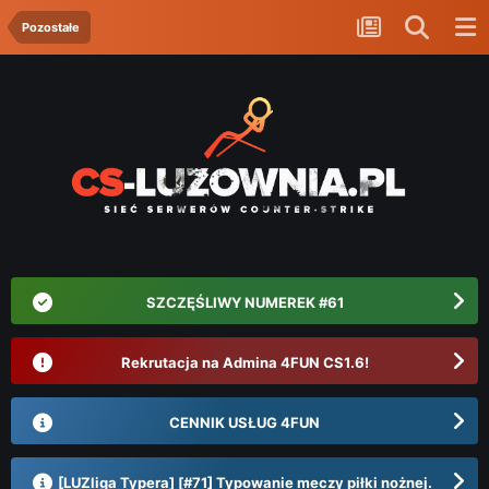
Pozostałe
SZCZĘŚLIWY NUMEREK #61
Rekrutacja na Admina 4FUN CS1.6!
CENNIK USŁUG 4FUN
[LUZliga Typera] [#71] Typowanie meczy piłki nożnej.