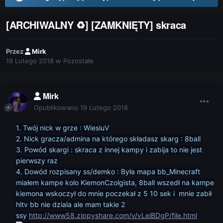
[ARCHIWALNY ♻] [ZAMKNIĘTY] skraca
Przez
Mirk
19 Lutego 2018
w
Pozostałe
Mirk
Opublikowano
19 Lutego 2018
1. Twój nick w grze : WiesiuV
2. Nick gracza/admina na którego składasz skarg : 8ball
3. Powód skargi : skraca z innej kampy i zabija to nie jest
pierwszy raz
4. Dowód rozpisany ss/demko : Była mapa bb_Minecraft
miałem kampe kolo KiemonCzolgista, 8ball wszedł na kampe
kiemona wskoczył do mnie poczekał z 5 10 sek i mnie zabił
hltv bb nie dziala ale mam takie 2
ssy
http://www58.zippyshare.com/v/vLeiBDgP/file.html