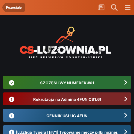
Pozostałe
SZCZĘŚLIWY NUMEREK #61
Rekrutacja na Admina 4FUN CS1.6!
CENNIK USŁUG 4FUN
[LUZliga Typera] [#71] Typowanie meczy piłki nożnej.