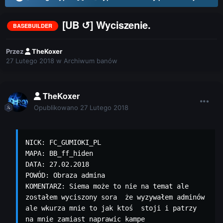
[UB ↺] Wyciszenie.
BASEBUILDER
Przez
TheKoxer
27 Lutego 2018
w
Archiwum banów
TheKoxer
Opublikowano
27 Lutego 2018
NICK: FC_GUMIOKI_PL

MAPA: BB_ff_hiden

DATA: 27.02.2018

POWÓD: Obraza admina

KOMENTARZ: Siema może to nie na temat ale 
zostałem wyciszony sora  że wyzywałem adminów 
ale wkurza mnie to jak ktoś  stoji i patrzy 
na mnie zamiast naprawic kampe
