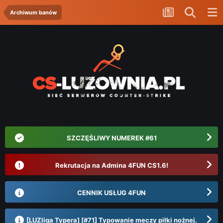
Archiwum banów
SZCZĘŚLIWY NUMEREK #61
Rekrutacja na Admina 4FUN CS1.6!
CENNIK USŁUG 4FUN
[LUZliga Typera] [#71] Typowanie meczy piłki nożnej.