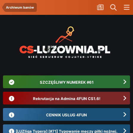
Archiwum banów
SZCZĘŚLIWY NUMEREK #61
Rekrutacja na Admina 4FUN CS1.6!
CENNIK USŁUG 4FUN
[LUZliga Typera] [#71] Typowanie meczy piłki nożnej.