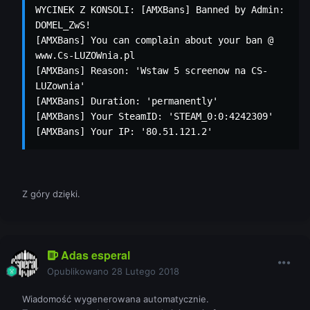
WYCINEK Z KONSOLI: [AMXBans] Banned by Admin: 
DOMEL_ZwS!

[AMXBans] You can complain about your ban @ 
www.Cs-LUZOWnia.pl

[AMXBans] Reason: 'Wstaw 5 screenow na CS-
LUZownia'

[AMXBans] Duration: 'permanently'

[AMXBans] Your SteamID: 'STEAM_0:0:4242309'

[AMXBans] Your IP: '80.51.121.2'
Z góry dzięki.
Adas esperal
Opublikowano
28 Lutego 2018
Wiadomość wygenerowana automatycznie.