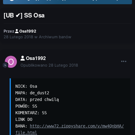
[UB ✔] SS Osa
Przez
Osa1992
28 Lutego 2018
w
Archiwum banów
Osa1992
Opublikowano
28 Lutego 2018
NICK: Osa

MAPA: de_dust2

DATA: przed chwilą

POWÓD: SS

KOMENTARZ: SS

LINK DO 
BANA: 
http://www72.zippyshare.com/v/mw4QnbHA/
file.html