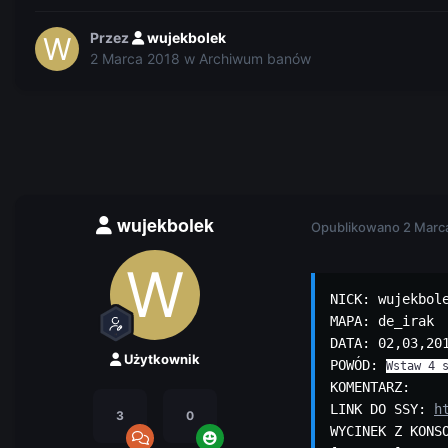
Przez
wujekbolek
2 Marca 2018
w
Archiwum banów
wujekbolek
Opublikowano
2 Marc
NICK: wujekbole
MAPA: de_irak

DATA: 02,03,201
Użytkownik
POWÓD: 
Wstaw 4 
KOMENTARZ: 

LINK DO SSY: 
h
3
0
WYCINEK Z KONSO