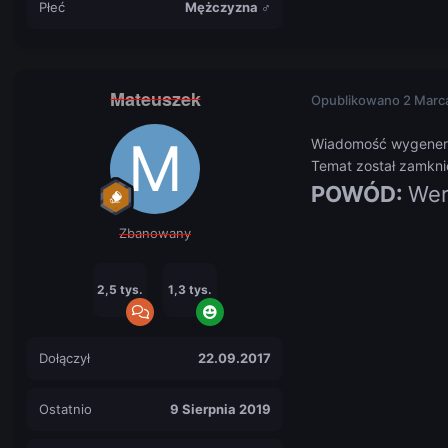
Płeć
Mężczyzna ♂
Mateuszek
Opublikowano
2 Marc
Wiadomość wygener
Temat został zamknię
POWÓD:
Wer
Zbanowany
2,5 tys.
1,3 tys.
Dołączył
22.09.2017
Ostatnio
9 Sierpnia 2019