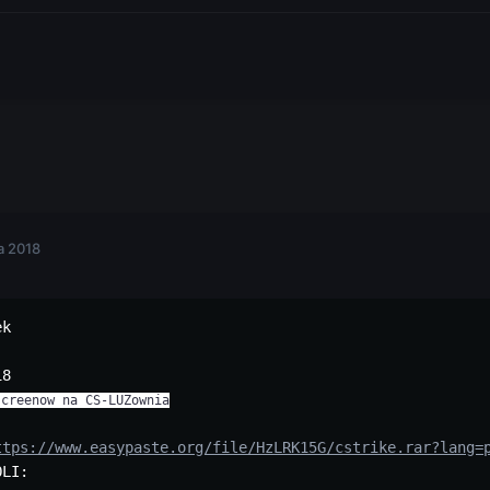
a 2018
k 

8

screenow na CS-LUZownia
ttps://www.easypaste.org/file/HzLRK15G/cstrike.rar?lang=
LI:
