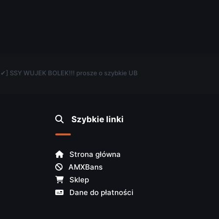
.
 ✔] SSY WUJEK BOLEK!!! prosze o szybkie UB
Szybkie linki
Strona główna
AMXBans
Sklep
Dane do płatności