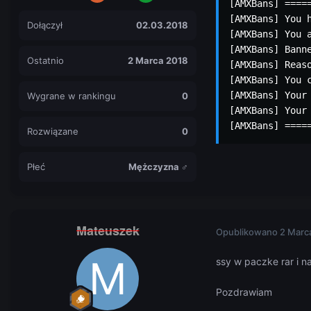
[AMXBans] =====
[AMXBans] You 
Dołączył
02.03.2018
[AMXBans] You a
[AMXBans] Banne
Ostatnio
2 Marca 2018
[AMXBans] Reaso
[AMXBans] You 
[AMXBans] Your 
Wygrane w rankingu
0
[AMXBans] Your 
[AMXBans] ====
Rozwiązane
0
Płeć
Mężczyzna ♂
Mateuszek
Opublikowano
2 Marc
ssy w paczke rar i n
Pozdrawiam