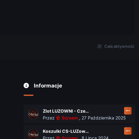
Cała aktywność
Informacje
Zlot LUZOWNI - Czerwiec 2026
Przez
Scream.
,
27 Października 2025
Koszulki CS-LUZownia.pl
Przez
Scream.
,
8 Lipca 2024