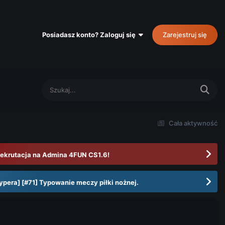
Posiadasz konto? Zaloguj się
Zarejestruj się
Cała aktywność
ekrutacja na Admina 4FUN CS1.6!
ypera] [#71] Typowanie meczy piłki nożnej.