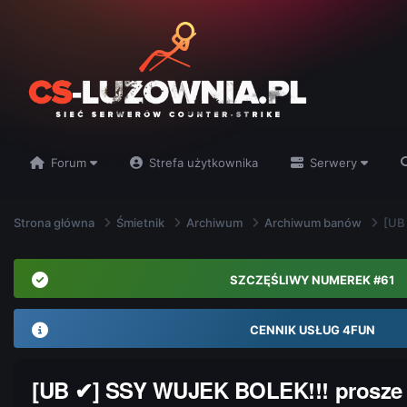
Forum
Strefa użytkownika
Serwery
Strona główna
Śmietnik
Archiwum
Archiwum banów
[UB
SZCZĘŚLIWY NUMEREK #61
CENNIK USŁUG 4FUN
[UB ✔] SSY WUJEK BOLEK!!! prosze 