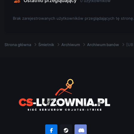
Ostatnio przeglądający
0 użytkowników
Brak zarejestrowanych użytkowników przeglądających tę stronę
Strona główna
Śmietnik
Archiwum
Archiwum banów
[UB