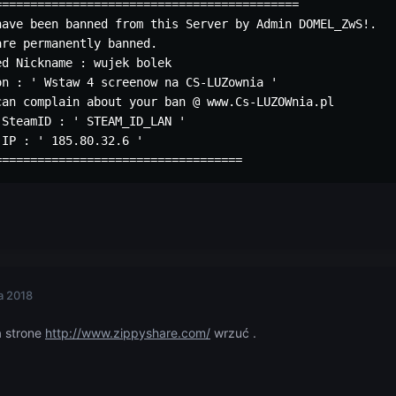
========================================== 

have been banned from this Server by Admin DOMEL_ZwS!. 

re permanently banned. 

d Nickname : wujek bolek 

n : ' Wstaw 4 screenow na CS-LUZownia ' 

can complain about your ban @ www.Cs-LUZOWnia.pl 

SteamID : ' STEAM_ID_LAN ' 

IP : ' 185.80.32.6 ' 

===================================
a 2018
a strone
http://www.zippyshare.com/
wrzuć .