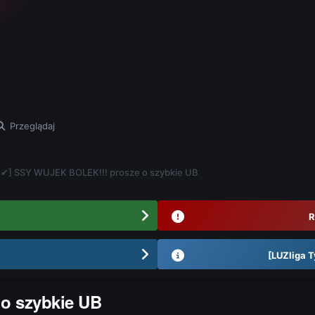
Przeglądaj
 ✔] SSY WUJEK BOLEK!!! prosze o szybkie UB
R
[LUZliga T
o szybkie UB