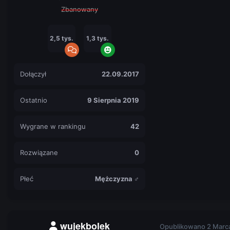
Zbanowany
2,5 tys.
1,3 tys.
Dołączył
22.09.2017
Ostatnio
9 Sierpnia 2019
Wygrane w rankingu
42
Rozwiązane
0
Płeć
Mężczyzna ♂
wujekbolek
Opublikowano
2 Marc