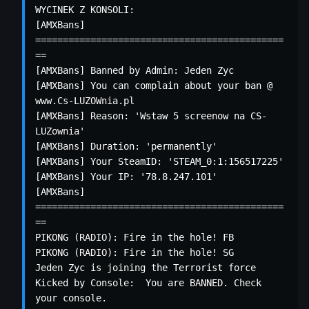
WYCINEK Z KONSOLI:

[AMXBans] 
=============================================
==

[AMXBans] Banned by Admin: Jeden Zyc

[AMXBans] You can complain about your ban @ 
www.Cs-LUZOWnia.pl

[AMXBans] Reason: 'Wstaw 5 screenow na CS-
LUZownia'

[AMXBans] Duration: 'permanently'

[AMXBans] Your SteamID: 'STEAM_0:1:156517225'

[AMXBans] Your IP: '78.8.247.101'

[AMXBans] 
=============================================
==

PIKONG (RADIO): Fire in the hole! FB

PIKONG (RADIO): Fire in the hole! SG

Jeden Zyc is joining the Terrorist force

Kicked by Console:  You are BANNED. Check 
your console.
