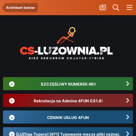
Archiwum banów
SZCZĘŚLIWY NUMEREK #61
Rekrutacja na Admina 4FUN CS1.6!
CENNIK USŁUG 4FUN
[LUZliga Typera] [#71] Typowanie meczy piłki nożnej.