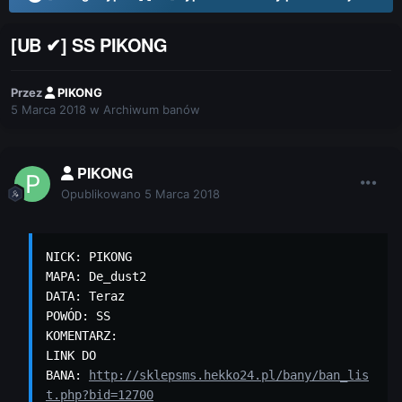
[UB ✔] SS PIKONG
Przez
PIKONG
5 Marca 2018
w
Archiwum banów
PIKONG
Opublikowano
5 Marca 2018
NICK: PIKONG

MAPA: De_dust2

DATA: Teraz

POWÓD: SS

KOMENTARZ: 

LINK DO 
BANA: 
http://sklepsms.hekko24.pl/bany/ban_lis
t.php?bid=12700