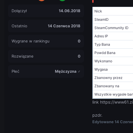
Dołączył
14.06.2018
Nick
SteamID
Ostatnio
14 Czerwca 2018
SteamCommunity ID
Adres IP
Wygrane w rankingu
0
Typ Bana
Powód Bana
Rozwiązane
0
Wykonano
Wygasa
Płeć
Mężczyzna ♂
Zbanowny przez
Zbanowany na
Wszystkie wygasłe ba
link https://www61.
pzdr.
Edytowane
14 Czerw