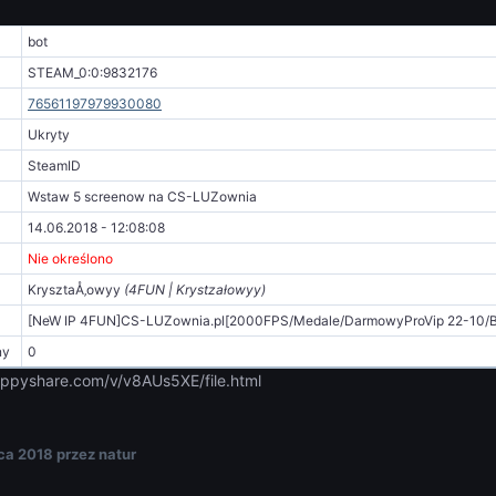
bot
STEAM_0:0:9832176
76561197979930080
Ukryty
SteamID
Wstaw 5 screenow na CS-LUZownia
14.06.2018 - 12:08:08
Nie określono
KrysztaÅ‚owyy
(4FUN | Krystzałowyy)
[NeW IP 4FUN]CS-LUZownia.pl[2000FPS/Medale/DarmowyProVip 22-10
ny
0
zippyshare.com/v/v8AUs5XE/file.html
ca 2018
przez natur