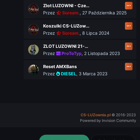
Zlot LUZOWNI - Czerwiec 2026
Przez
Scream.
,
27 Października 2025
Koszulki CS-LUZownia.pl
Przez
Scream.
,
8 Lipca 2024
ZLOT LUZOWNI 21-23 czerwca
Przez
ProToTyp
,
2 Listopada 2023
Reset AMXBans
Przez
DIESEL
,
3 Marca 2023
CS-LUZownia.pl
© 2016-2023
Powered by Invision Community