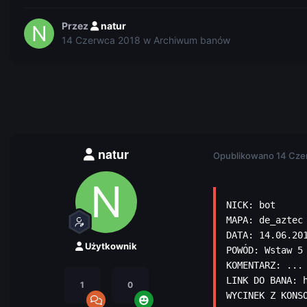
Przez
natur
14 Czerwca 2018
w
Archiwum banów
natur
Opublikowano
14 Cze
NICK: bot

MAPA: de_aztec

DATA: 14.06.201
Użytkownik
POWÓD: Wstaw 5 
KOMENTARZ: ...

LINK DO BANA: 
1
0
WYCINEK Z KONS