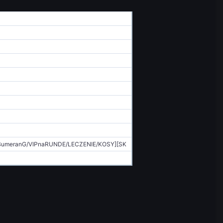
/BumeranG/VIPnaRUNDE/LECZENIE/KOSY][SK