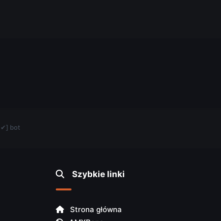
.
 ✔] bot
Szybkie linki
Strona główna