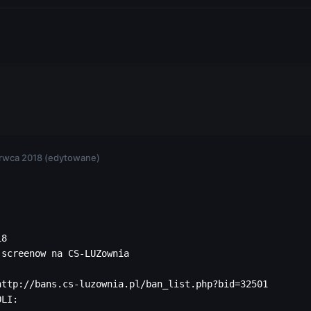
rwca 2018
(edytowane)
8

screenow na CS-LUZownia

http://bans.cs-luzownia.pl/ban_list.php?bid=32501

OLI: 