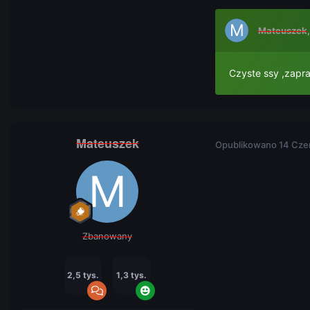
Mateuszek
Czyste ssy ,zapr
Mateuszek
Opublikowano
14 Cze
Zbanowany
2,5 tys.
1,3 tys.