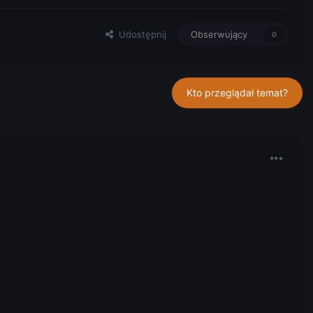
Udostępnij
Obserwujący
0
Kto przeglądał temat?