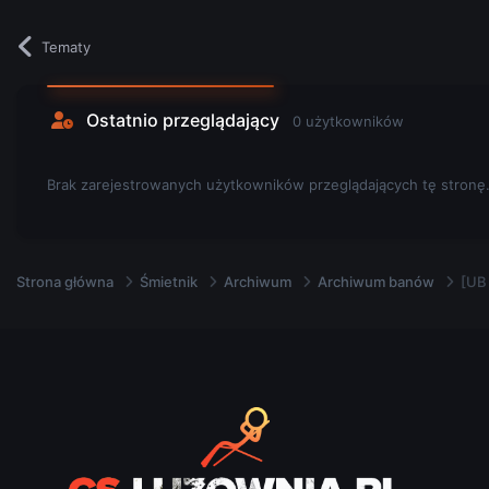
Tematy
Ostatnio przeglądający
0 użytkowników
Brak zarejestrowanych użytkowników przeglądających tę stronę
Strona główna
Śmietnik
Archiwum
Archiwum banów
[UB