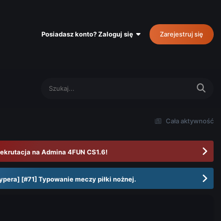
Posiadasz konto? Zaloguj się
Zarejestruj się
Cała aktywność
ekrutacja na Admina 4FUN CS1.6!
ypera] [#71] Typowanie meczy piłki nożnej.