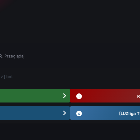
Przeglądaj
 ✔] bot
R
[LUZliga T