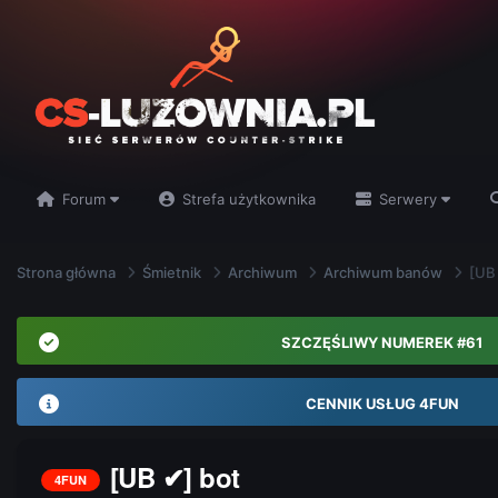
Forum
Strefa użytkownika
Serwery
Strona główna
Śmietnik
Archiwum
Archiwum banów
[UB
SZCZĘŚLIWY NUMEREK #61
CENNIK USŁUG 4FUN
[UB ✔] bot
4FUN