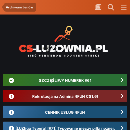
Archiwum banów
SZCZĘŚLIWY NUMEREK #61
Rekrutacja na Admina 4FUN CS1.6!
CENNIK USŁUG 4FUN
[LUZliga Typera] [#71] Typowanie meczy piłki nożnej.