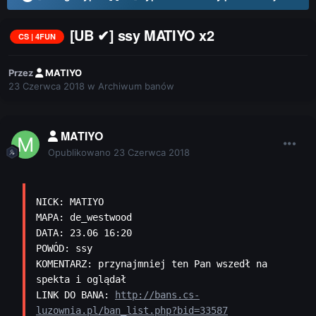
[UB ✔] ssy MATIYO x2
CS | 4FUN
Przez
MATIYO
23 Czerwca 2018
w
Archiwum banów
MATIYO
Opublikowano
23 Czerwca 2018
NICK: MATIYO

MAPA: de_westwood

DATA: 23.06 16:20

POWÓD: ssy

KOMENTARZ: przynajmniej ten Pan wszedł na 
spekta i oglądał 
LINK DO BANA: 
http://bans.cs-
luzownia.pl/ban_list.php?bid=33587