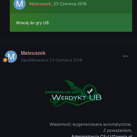
Mateuszek
,
23 Czerwca 2018
Wracaj do gry UB
Mateuszek
Opublikowano
23 Czerwca 2018
Wiadomość wygenerowana automatycznie.
Z poważaniem,
Administracja
CS-LUZownia.pl