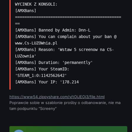
WYCINEK Z KONSOLI: 

[AMXBans] 
=============================================
==

[AMXBans] Banned by Admin: Dnn-L

[AMXBans] You can complain about your ban @ 
www.Cs-LUZOWnia.pl

[AMXBans] Reason: 'Wstaw 5 screenow na CS-
LUZownia'

[AMXBans] Duration: 'permanently'

[AMXBans] Your SteamID: 
'STEAM_1:0:1142562642'

https://www54.zippyshare.com/v/tOjJEOj3/file.html
Poprawcie sobie w szablonie prośby o odbanowanie, nie ma
tam podpunktu "Screeny"