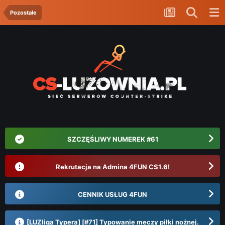
Pozostałe
SZCZĘŚLIWY NUMEREK #61
Rekrutacja na Admina 4FUN CS1.6!
CENNIK USŁUG 4FUN
[LUZliga Typera] [#71] Typowanie meczy piłki nożnej.