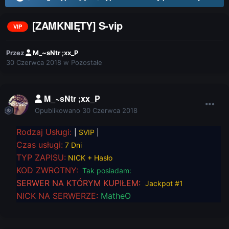
[ZAMKNIĘTY] S-vip
VIP
Przez
M_~sNtr ;xx_P
30 Czerwca 2018
w
Pozostałe
M_~sNtr ;xx_P
Opublikowano
30 Czerwca 2018
Rodzaj Usługi:
|
SVIP
|
Czas usługi:
7 Dni
TYP ZAPISU:
NICK + Hasło
KOD ZWROTNY:
Tak posiadam:
SERWER NA KTÓRYM KUPIŁEM:
Jackpot #1
NICK NA SERWERZE:
MatheO