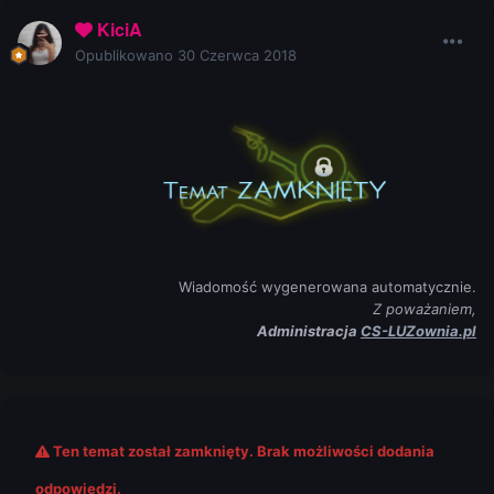
KiciA
Opublikowano
30 Czerwca 2018
Wiadomość wygenerowana automatycznie.
Z poważaniem,
Administracja
CS-LUZownia.pl
Ten temat został zamknięty. Brak możliwości dodania
odpowiedzi.