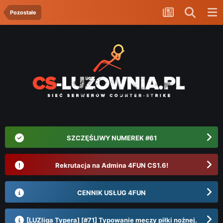
Pozostałe
SZCZĘŚLIWY NUMEREK #61
Rekrutacja na Admina 4FUN CS1.6!
CENNIK USŁUG 4FUN
[LUZliga Typera] [#71] Typowanie meczy piłki nożnej.