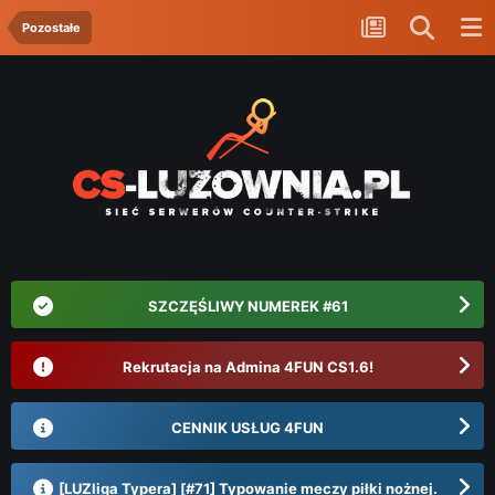
Pozostałe
SZCZĘŚLIWY NUMEREK #61
Rekrutacja na Admina 4FUN CS1.6!
CENNIK USŁUG 4FUN
[LUZliga Typera] [#71] Typowanie meczy piłki nożnej.