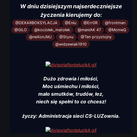
W dniu dzisiejszym najserdeczniejsze
życzenia kierujemy do:
@DEKARBOKSYLACJA
@Eniu
@Err0R
@frontman
@GiLO
@kociołek_matołek
@maniAK 47
@MomeQ
@neXonJMJ
@Styxu
@Ten przystojny
@widzewiak1910
Dużo zdrowia i miłości,
Moc uśmiechu i miłości,
mało smutków, trudów, łez,
niech się spełni to co chcesz!
życzy: Administracja sieci CS-LUZownia.