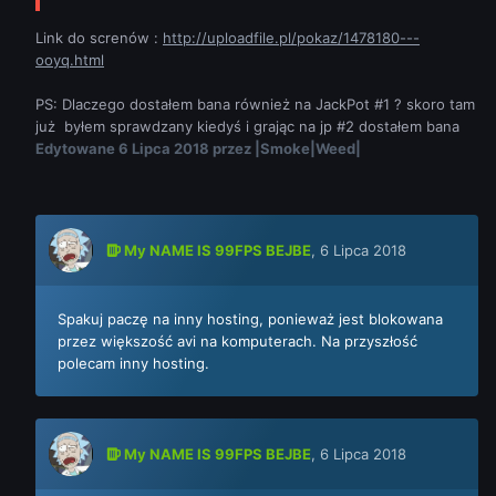
Link do screnów :
http://uploadfile.pl/pokaz/1478180---
ooyq.html
PS: Dlaczego dostałem bana również na JackPot #1 ? skoro tam
już byłem sprawdzany kiedyś i grając na jp #2 dostałem bana
Edytowane
6 Lipca 2018
przez |Smoke|Weed|
My NAME IS 99FPS BEJBE
,
6 Lipca 2018
Spakuj paczę na inny hosting, ponieważ jest blokowana
przez większość avi na komputerach. Na przyszłość
polecam inny hosting.
My NAME IS 99FPS BEJBE
,
6 Lipca 2018