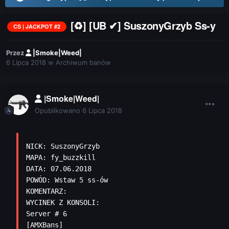
[♻] [UB ✔] SuszonyGrzyb Ss-y
CS | JACKPOT #2
Przez
|Smoke|Weed|
6 Lipca 2018
w
Archiwum banów
|Smoke|Weed|
Opublikowano
6 Lipca 2018
NICK: SuszonyGrzyb

MAPA: fy_buzzkill

DATA: 07.06.2018

POWÓD: Wstaw 5 ss-ów

KOMENTARZ: 

WYCINEK Z KONSOLI: 

Server # 6

[AMXBans] 