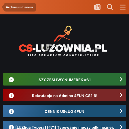
Archiwum banów
SZCZĘŚLIWY NUMEREK #61
Rekrutacja na Admina 4FUN CS1.6!
CENNIK USŁUG 4FUN
[LUZliga Typera] [#71] Typowanie meczy piłki nożnej.