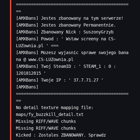
=============================================
== 

[AMXBans] Jestes zbanowany na tym serwerze! 

[AMXBans] Jestes zbanowany Permanentnie. 

[AMXBans] Zbanowany Nick : SuszonyGrzyb 

[AMXBans] Powod : ' Wstaw screeny na CS-
LUZownia.pl ' === 

[AMXBans] Mozesz wyjasnic sprawe swojego bana 
na @ www.CS-LUZownia.pl 

[AMXBans] Twoj SteamID : ' STEAM_1 : 0 : 
1201812815 ' 

[AMXBans] Twoje IP : ' 37.7.71.27 ' 

[AMXBans] 
=============================================
== 

No detail texture mapping file: 
maps/fy_buzzkill_detail.txt

Missing RIFF/WAVE chunks

Missing RIFF/WAVE chunks
