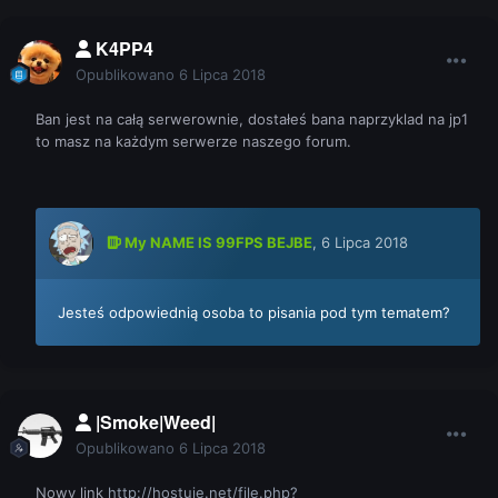
K4PP4
Opublikowano
6 Lipca 2018
Ban jest na całą serwerownie, dostałeś bana naprzyklad na jp1
to masz na każdym serwerze naszego forum.
My NAME IS 99FPS BEJBE
,
6 Lipca 2018
Jesteś odpowiednią osoba to pisania pod tym tematem?
|Smoke|Weed|
Opublikowano
6 Lipca 2018
Nowy link
http://hostuje.net/file.php?