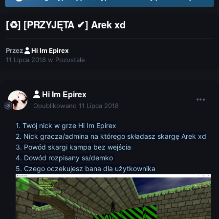
[♻] [PRZYJĘTA ✔] Arek xd
Przez
Hi Im Epirex
11 Lipca 2018
w
Pozostałe
Hi Im Epirex
Opublikowano
11 Lipca 2018
1. Twój nick w grze Hi Im Epirex
2. Nick gracza/admina na którego składasz skargę Arek xd
3. Powód skargi kampa bez wejścia
4. Dowód rozpisany ss/demko
5. Czego oczekujesz bana dla użytkownika