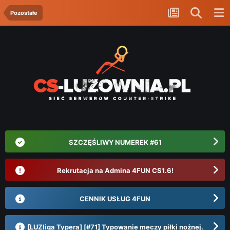
Pozostałe
SZCZĘŚLIWY NUMEREK #61
Rekrutacja na Admina 4FUN CS1.6!
CENNIK USŁUG 4FUN
[LUZliga Typera] [#71] Typowanie meczy piłki nożnej.