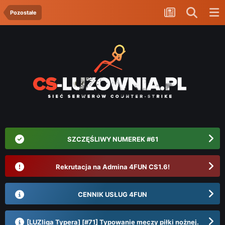
Pozostałe
SZCZĘŚLIWY NUMEREK #61
Rekrutacja na Admina 4FUN CS1.6!
CENNIK USŁUG 4FUN
[LUZliga Typera] [#71] Typowanie meczy piłki nożnej.