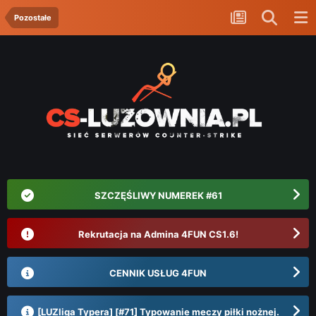
Pozostałe
SZCZĘŚLIWY NUMEREK #61
Rekrutacja na Admina 4FUN CS1.6!
CENNIK USŁUG 4FUN
[LUZliga Typera] [#71] Typowanie meczy piłki nożnej.