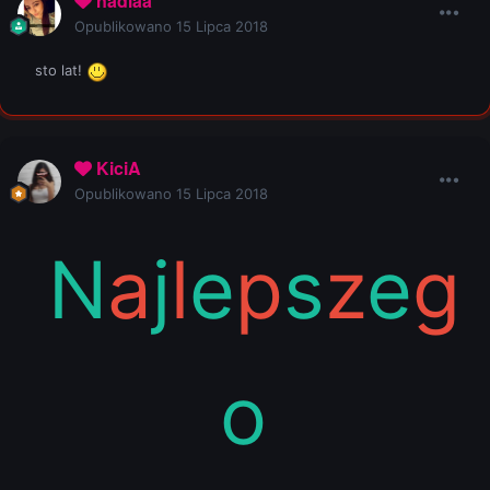
nadiaa
Opublikowano
15 Lipca 2018
sto lat!
KiciA
Opublikowano
15 Lipca 2018
N
a
j
l
e
p
s
z
e
g
o