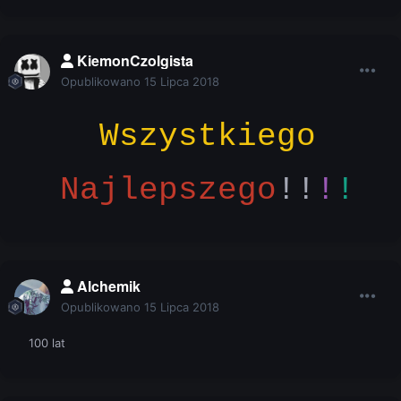
KiemonCzolgista
Opublikowano
15 Lipca 2018
Wszystkiego
Naj
lepszego
!!
!
!
Alchemik
Opublikowano
15 Lipca 2018
100 lat