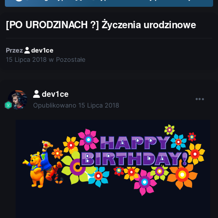
[PO URODZINACH ?] Życzenia urodzinowe
Przez
dev1ce
15 Lipca 2018
w
Pozostałe
dev1ce
Opublikowano
15 Lipca 2018