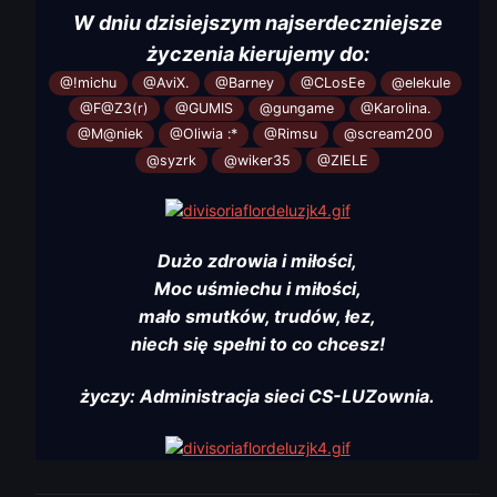
W dniu dzisiejszym najserdeczniejsze
życzenia kierujemy do:
@!michu
@AviX.
@Barney
@CLosEe
@elekule
@F@Z3(r)
@GUMIS
@gungame
@Karolina.
@M@niek
@Oliwia :*
@Rimsu
@scream200
@syzrk
@wiker35
@ZIELE
Dużo zdrowia i miłości,
Moc uśmiechu i miłości,
mało smutków, trudów, łez,
niech się spełni to co chcesz!
życzy: Administracja sieci CS-LUZownia.