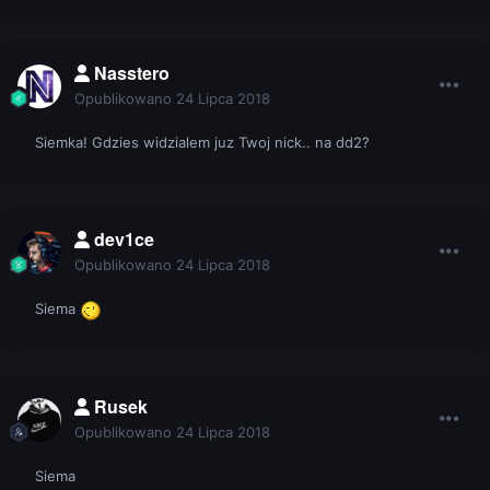
Nasstero
Opublikowano
24 Lipca 2018
Siemka! Gdzies widzialem juz Twoj nick.. na dd2?
dev1ce
Opublikowano
24 Lipca 2018
Siema
Rusek
Opublikowano
24 Lipca 2018
Siema