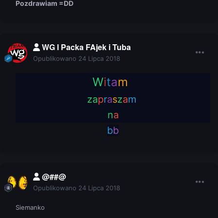
Pozdrawiam =DD
WG l Packa FAjek i Tuba
Opublikowano
24 Lipca 2018
W
i
t
a
m
za
p
r
a
s
z
a
m
n
a
b
b
@##@
Opublikowano
24 Lipca 2018
Siemanko