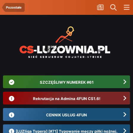
Pozostałe
SZCZĘŚLIWY NUMEREK #61
Rekrutacja na Admina 4FUN CS1.6!
CENNIK USŁUG 4FUN
[LUZliga Typera] [#71] Typowanie meczy piłki nożnej.