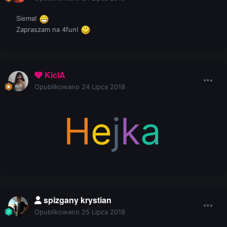
Siema!
Zapraszam na 4fun!
KiciA
Opublikowano
24 Lipca 2018
H
e
j
k
a
spizgany krystian
Opublikowano
25 Lipca 2018