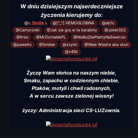
W dniu dzisiejszym najserdeczniejsze
życzenia kierujemy do:
@
» Smile «
@[^_^] HEMOGLOBINA
@ab1s
@Camoronkl
@Jak sie gra w te karabiny
@Joker002
@Krex
@MrZiomalekPL
@NieBojSiePlamyNaSwetrze
@pawelto
@Smilee
@szymi
@Wale Wiadra aka skun
@x46k
Życzę Wam słońca na naszym niebie,
Smaku, zapachu w codziennym chlebie,
Ptaków, motyli i chwil radosnych,
A w sercu zawsze zielonej wiosny!
życzy: Administracja sieci CS-LUZownia.