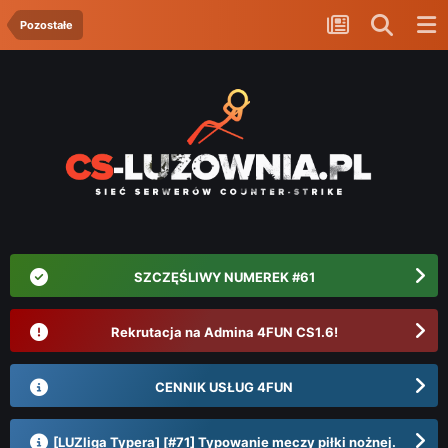
Pozostałe
SZCZĘŚLIWY NUMEREK #61
Rekrutacja na Admina 4FUN CS1.6!
CENNIK USŁUG 4FUN
[LUZliga Typera] [#71] Typowanie meczy piłki nożnej.