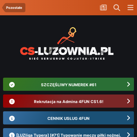
Pozostałe
SZCZĘŚLIWY NUMEREK #61
Rekrutacja na Admina 4FUN CS1.6!
CENNIK USŁUG 4FUN
[LUZliga Typera] [#71] Typowanie meczy piłki nożnej.