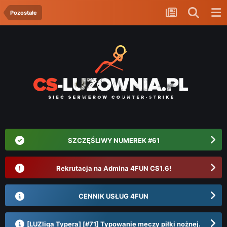
Pozostałe
SZCZĘŚLIWY NUMEREK #61
Rekrutacja na Admina 4FUN CS1.6!
CENNIK USŁUG 4FUN
[LUZliga Typera] [#71] Typowanie meczy piłki nożnej.