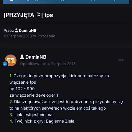
[PRZYJĘTA ⚐] fps
Przez
DamiaNB
4 Sierpnia 2018
w
Pozostałe
DamiaNB
Opublikowano
4 Sierpnia 2018
1.
Czego dotyczy propozycja: kick automatczny za
włączenie fps
np 102 - 999
za włączenie developer 1
2.
Dlaczego uważasz że jest to potrzebne: przydało by się
to na niektórych serwerach widziałem coś takiego
3.
Link jeśli jest nie ma
4.
Twój nick z gry: Bagienne Ziele