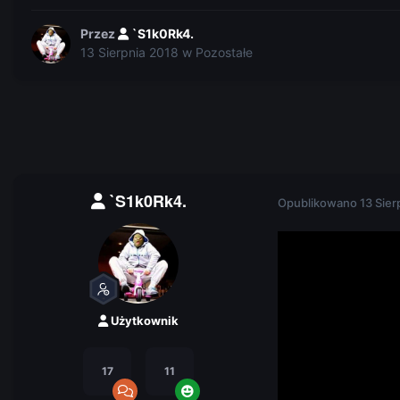
Przez
`S1k0Rk4.
13 Sierpnia 2018
w
Pozostałe
`S1k0Rk4.
Opublikowano
13 Sier
Użytkownik
17
11