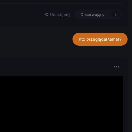
Udostępnij
Obserwujący
0
Kto przeglądał temat?