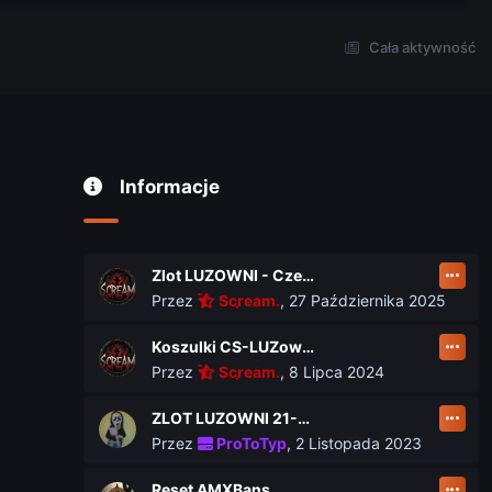
Cała aktywność
Informacje
Zlot LUZOWNI - Czerwiec 2026
Przez
Scream.
,
27 Października 2025
Koszulki CS-LUZownia.pl
Przez
Scream.
,
8 Lipca 2024
ZLOT LUZOWNI 21-23 czerwca
Przez
ProToTyp
,
2 Listopada 2023
Reset AMXBans