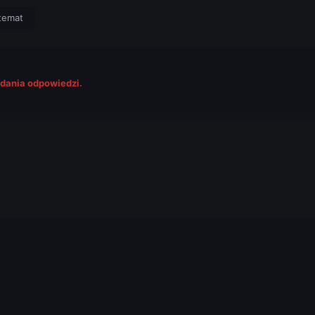
temat
odania odpowiedzi.
.