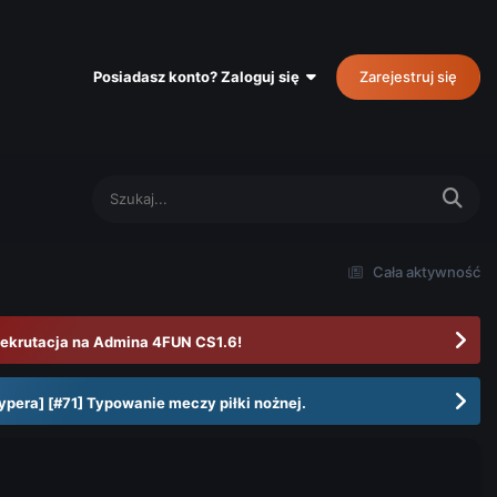
Posiadasz konto? Zaloguj się
Zarejestruj się
Cała aktywność
ekrutacja na Admina 4FUN CS1.6!
ypera] [#71] Typowanie meczy piłki nożnej.