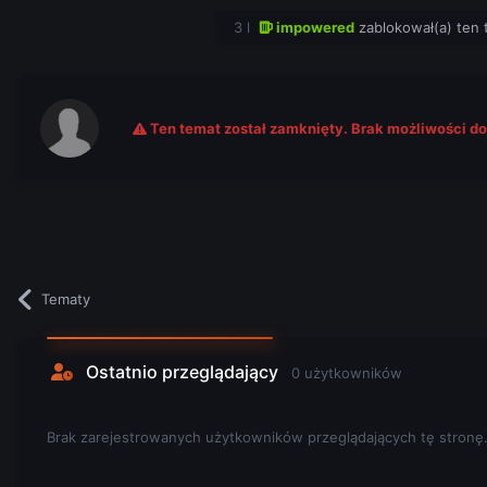
3 l
impowered
zablokował(a) ten 
Ten temat został zamknięty. Brak możliwości d
Tematy
Ostatnio przeglądający
0 użytkowników
Brak zarejestrowanych użytkowników przeglądających tę stronę