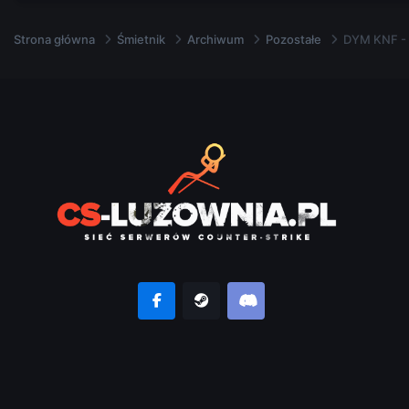
Strona główna
Śmietnik
Archiwum
Pozostałe
DYM KNF - 