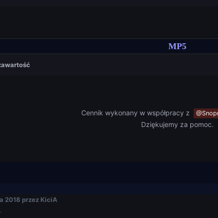
MP5
zawartość
Cennik wykonany w współpracy z
@Snop
Dziękujemy za pomoc.
ia 2018
przez KiciA
.