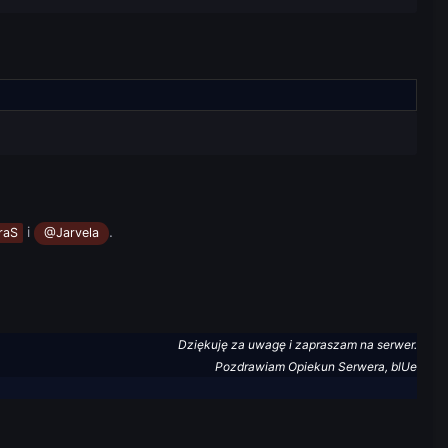
i
.
raS
@Jarvela
Dziękuję
za uwagę i zapraszam na serwer.
Pozdrawiam Opiekun Serwera, blUe