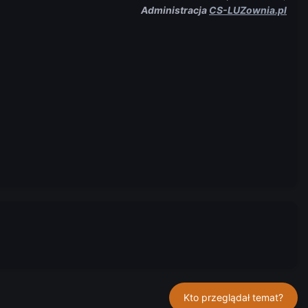
Administracja
CS-LUZownia.pl
Kto przeglądał temat?