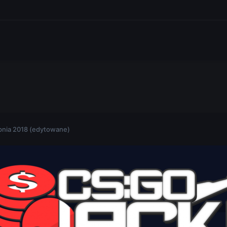
pnia 2018
(edytowane)