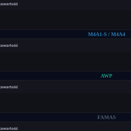
zawartość
M4A1-S / M4A4
zawartość
AWP
zawartość
FAMAS
zawartość