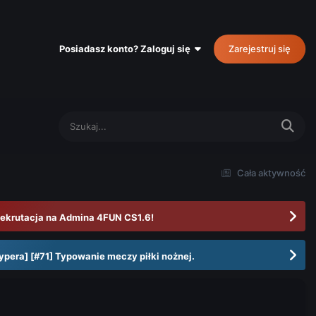
Posiadasz konto? Zaloguj się
Zarejestruj się
Cała aktywność
ekrutacja na Admina 4FUN CS1.6!
ypera] [#71] Typowanie meczy piłki nożnej.