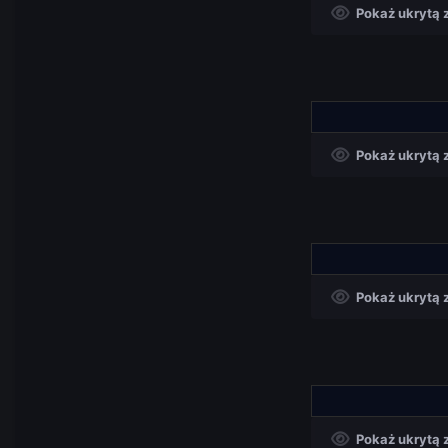
Pokaż ukrytą 
Pokaż ukrytą 
Pokaż ukrytą 
Pokaż ukrytą 