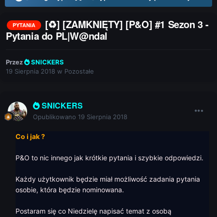
[♻] [ZAMKNIĘTY] [P&O] #1 Sezon 3 -
PYTANIA
Pytania do PL|W@ndal
Przez
SNICKERS
19 Sierpnia 2018
w
Pozostałe
SNICKERS
Opublikowano
19 Sierpnia 2018
Co i jak ?
P&O to nic innego jak krótkie pytania i szybkie odpowiedzi.
Każdy użytkownik będzie miał możliwość zadania pytania
osobie, która będzie nominowana.
Postaram się co Niedzielę napisać temat z osobą