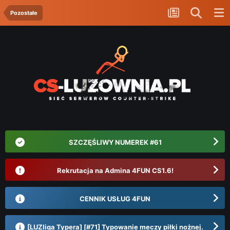
Pozostałe
SZCZĘŚLIWY NUMEREK #61
Rekrutacja na Admina 4FUN CS1.6!
CENNIK USŁUG 4FUN
[LUZliga Typera] [#71] Typowanie meczy piłki nożnej.