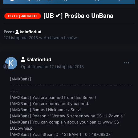
[UB ✔] Prośba o UnBana
CS 1.6 | JACKPOT
Przez
kalafiorlud
17 Listopada 2018
w
Archiwum banów
kalafiorlud
Opublikowano
17 Listopada 2018
[AMXBans]
============================================
===
[AMXBans] You are banned from this Server!
[AMXBans] You are permanently banned.
[AMXBans] Banned Nickname : Soszi
[AMXBans] Reason : ' Wstaw 5 screenow na CS-LUZownia '
[AMXBans] You can complain about your ban @ www.CS-
LUZownia.pl
[AMXBans] Your SteamID : ' STEAM_1 : 0 : 48768807 '