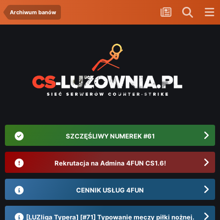
Archiwum banów
SZCZĘŚLIWY NUMEREK #61
Rekrutacja na Admina 4FUN CS1.6!
CENNIK USŁUG 4FUN
[LUZliga Typera] [#71] Typowanie meczy piłki nożnej.