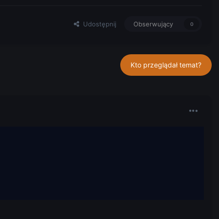
Udostępnij
Obserwujący
0
Kto przeglądał temat?