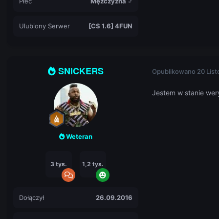
Płeć
Mężczyzna ♂
Ulubiony Serwer
[CS 1.6] 4FUN
SNICKERS
Opublikowano
20 Lis
Jestem w stanie wery
Weteran
3 tys.
1,2 tys.
Dołączył
26.09.2016