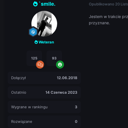
`smile.
Opublikowano
20 Lis
Jestem w trakcie pr
przyznane.
Weteran
125
93
Dołączył
12.06.2018
Ostatnio
14 Czerwca 2023
Wygrane w rankingu
3
Rozwiązane
0