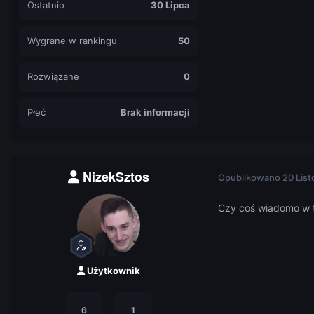
Ostatnio
30 Lipca
Wygrane w rankingu
50
Rozwiązane
0
Płeć
Brak informacji
NizekSztos
Opublikowano
20 Lis
Czy coś wiadomo w t
Użytkownik
6
1