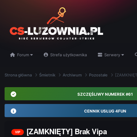
Forum
Strefa użytkownika
Serwery
Strona główna
Śmietnik
Archiwum
Pozostałe
[ZAMKNIĘTY
SZCZĘŚLIWY NUMEREK #61
CENNIK USŁUG 4FUN
[ZAMKNIĘTY] Brak Vipa
VIP