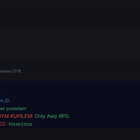
topada 2018
i
m_ID
ak posiadam
RYM KUPIŁEM:
Only Awp RPG
ZE:
NizekSztos