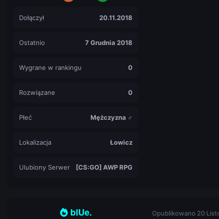
Dołączył
20.11.2018
Ostatnio
7 Grudnia 2018
Wygrane w rankingu
0
Rozwiązane
0
Płeć
Mężczyzna ♂
Lokalizacja
Łowicz
Ulubiony Serwer
[CS:GO] AWP RPG
blUe.
Opublikowano
20 Lis