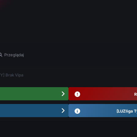
Przeglądaj
] Brak Vipa
R
[LUZliga T