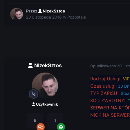
Przez
NizekSztos
20 Listopada 2018
w
Pozostałe
NizekSztos
Opublikowano
20 Lis
Rodzaj Usługi:
VIP
Czas usługi:
30 Dn
TYP ZAPISU:
Stea
KOD ZWROTNY:
T
Użytkownik
SERWER NA KTÓ
NICK NA SERWER
6
1