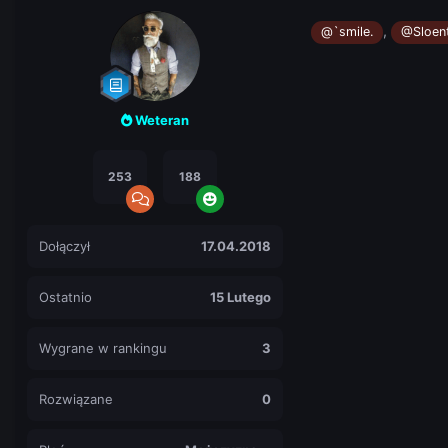
,
@`smile.
@Sloen
Weteran
253
188
Dołączył
17.04.2018
Ostatnio
15 Lutego
Wygrane w rankingu
3
Rozwiązane
0