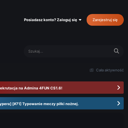
Posiadasz konto? Zaloguj się
Zarejestruj się
Cała aktywność
ekrutacja na Admina 4FUN CS1.6!
ypera] [#71] Typowanie meczy piłki nożnej.