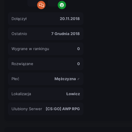
Dołączył
20.11.2018
Ostatnio
7 Grudnia 2018
Wygrane w rankingu
0
Rozwiązane
0
Płeć
Mężczyzna ♂
Lokalizacja
Łowicz
Ulubiony Serwer
[CS:GO] AWP RPG