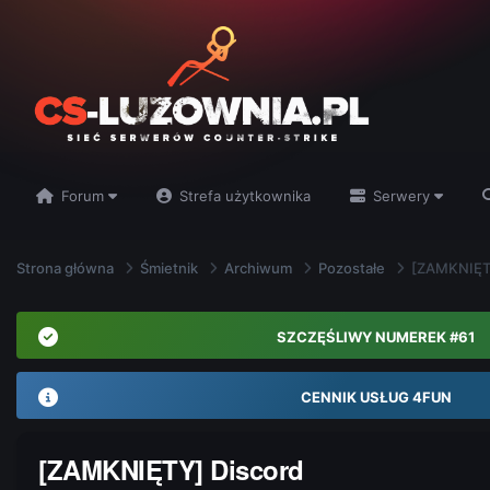
Forum
Strefa użytkownika
Serwery
Strona główna
Śmietnik
Archiwum
Pozostałe
[ZAMKNIĘT
SZCZĘŚLIWY NUMEREK #61
CENNIK USŁUG 4FUN
[ZAMKNIĘTY] Discord