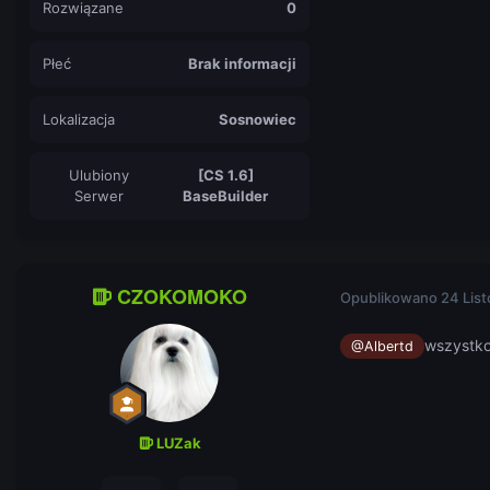
Rozwiązane
0
Płeć
Brak informacji
Lokalizacja
Sosnowiec
Ulubiony
[CS 1.6]
Serwer
BaseBuilder
CZOKOMOKO
Opublikowano
24 Lis
wszystko
@Albertd
LUZak