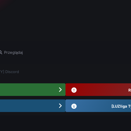
Przeglądaj
Y] Discord
R
[LUZliga T