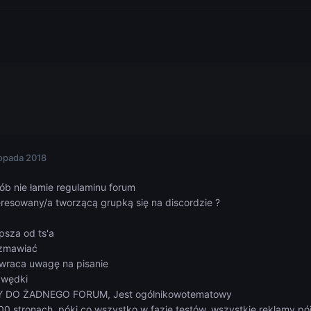
topada 2018
b nie łamie regulaminu forum
eresowany/a tworzącą grupką się na discordzie ?
epsza od ts'a
ozmawiać
zwraca uwagę na pisanie
awędki
 DO ŻADNEGO FORUM, Jest ogólnikowotematowy
0 stronach, póki co wszystko w fazie testów, wszystkie reklamy pó