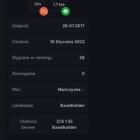
751
1,1 tys.
Dołączył
28.07.2017
Ostatnio
16 Stycznia 2022
Wygrane w rankingu
28
Rozwiązane
0
Płeć
Mężczyzna ♂
Lokalizacja
BaseBulider
Ulubiony
[CS 1.6]
Serwer
BaseBuilder