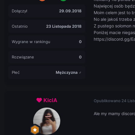
Najwięcej osób będzi
Dołączył
29.09.2018
Moim celem jest to 
No ale jakoś trzeba
Z pustego solomon ni
Ostatnio
23 Listopada 2018
Poniżej macie niega
https://discord.gg/
Wygrane w rankingu
0
Rozwiązane
0
Płeć
Mężczyzna ♂
KiciA
Opublikowano
24 Lis
Ale my mamy disco