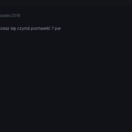
topada 2018
cesz się czymś pochawlić ? pw