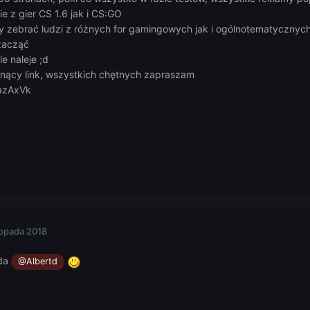
e z gier CS 1.6 jak i CS:GO
by zebrać ludzi z różnych for gamingowych jak i ogólnotematyczny
 zacząć
e naleje ;d
snący link, wszystkich chętnych zapraszam
EazAxVk
topada 2018
rda
@Albertd