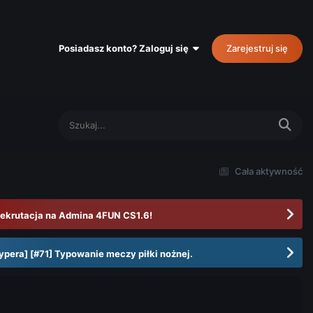
Posiadasz konto? Zaloguj się
Zarejestruj się
Cała aktywność
ekrutacja na Admina 4FUN CS1.6!
ypera] [#71] Typowanie meczy piłki nożnej.