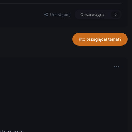
Udostępnij
Obserwujący
0
Kto przeglądał temat?
jdą na raz ;d