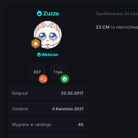
Zuzza
Opublikowano
24 Lis
23 CM
to niemożliw
Weteran
557
1 tys.
Dołączył
23.02.2017
Ostatnio
4 Kwietnia 2021
Wygrane w rankingu
40