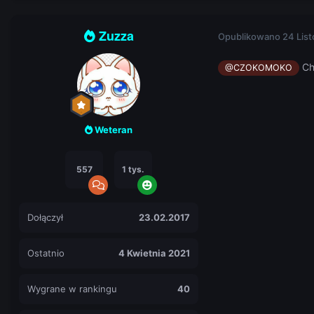
Zuzza
Opublikowano
24 Lis
Ch
@CZOKOMOKO
Weteran
557
1 tys.
Dołączył
23.02.2017
Ostatnio
4 Kwietnia 2021
Wygrane w rankingu
40