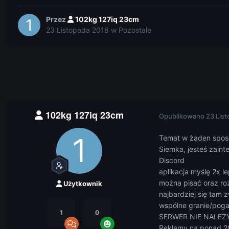
Przez
102kg 127iq 23cm
23 Listopada 2018
w
Pozostałe
102kg 127iq 23cm
Opublikowano
23 Lis
Temat w żaden sposó
Siemka, jesteś zaint
Discord
aplikacja myślę 2x l
można pisać oraz r
Użytkownik
najbardziej się tam 
wspólne granie/pog
1
0
SERWER NIE NALEŻY
Reklamy na ponad 20