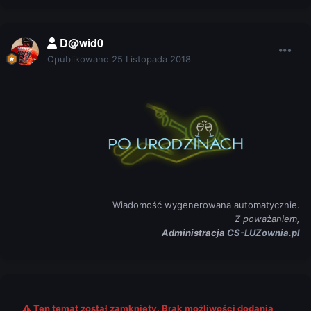
D@wid0
Opublikowano
25 Listopada 2018
Wiadomość wygenerowana automatycznie.
Z poważaniem,
Administracja
CS-LUZownia.pl
Ten temat został zamknięty. Brak możliwości dodania