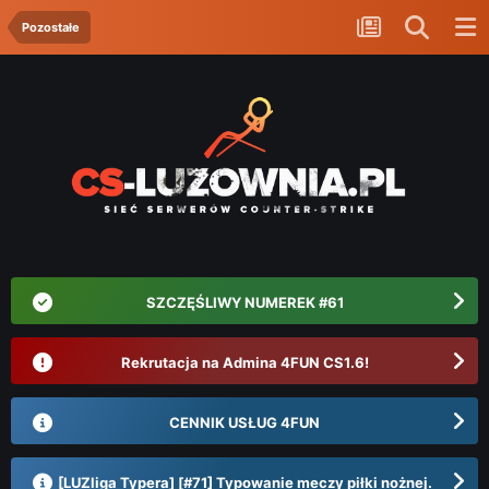
Pozostałe
SZCZĘŚLIWY NUMEREK #61
Rekrutacja na Admina 4FUN CS1.6!
CENNIK USŁUG 4FUN
[LUZliga Typera] [#71] Typowanie meczy piłki nożnej.