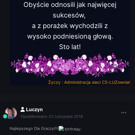
Obyście od
n
osili jak najwięcej
sukcesów,
a z porażek wychodzili z
wy
soko
podniesioną g
łową.
Sto
l
at!
Życzy :
Administracja
sieci
CS-LUZow
n
i
a!
Luczyn
Opublikowano
23 Listopada 2018
Najlepszego Dla Graczy!!!!