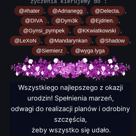
życzenia kierujemy do :
,
,
,
@#hater
@Adrianegg
@Delecta.
,
,
,
@DIVA
@Dym3k
@Ejdrien.
,
,
@Gynsi_pympek
@KKwiatkowski
,
,
,
@LeXoN
@Mandarynkan
@Shadow
,
@Siemierz
@wyga lyga
W
s
zystkiego najlepszego z okazji
urodzin! Spełnienia marzeń,
odwagi do realizacji planów i odrobiny
szczęścia,
żeby wszystko się udało.