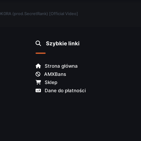
K0RA (prod.SecretRank) [Official Video]
Szybkie linki
Strona główna
AMXBans
Sklep
Dane do płatności