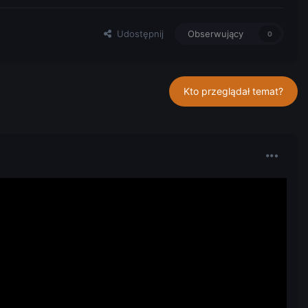
Udostępnij
Obserwujący
0
Kto przeglądał temat?