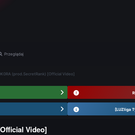
Przeglądaj
K0RA (prod.SecretRank) [Official Video]
R
[LUZliga T
fficial Video]