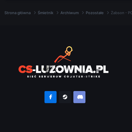
Strona główna
Śmietnik
Archiwum
Pozostałe
Żabson - P0