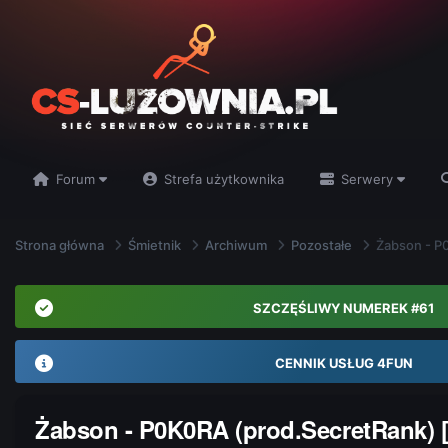
Forum
Strefa użytkownika
Serwery
Strona główna
Śmietnik
Archiwum
Pozostałe
Żabson - P0
SZCZĘŚLIWY NUMEREK #61
CENNIK USŁUG 4FUN
Żabson - P0K0RA (prod.SecretRank) [O