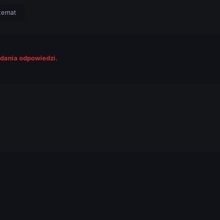
temat
odania odpowiedzi.
.