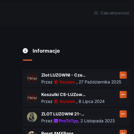
Cała aktywność
Informacje
Zlot LUZOWNI - Czerwiec 2026
Przez
Scream.
,
27 Października 2025
Koszulki CS-LUZownia.pl
Przez
Scream.
,
8 Lipca 2024
ZLOT LUZOWNI 21-23 czerwca
Przez
ProToTyp
,
2 Listopada 2023
Reset AMXBans