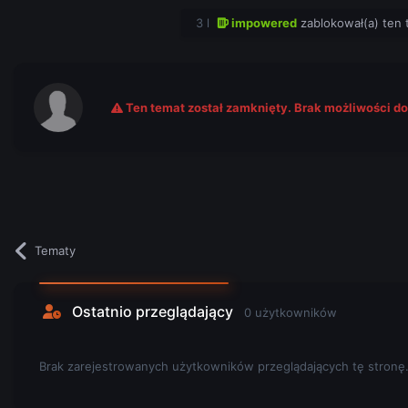
3 l
impowered
zablokował(a) ten 
Ten temat został zamknięty. Brak możliwości d
Tematy
Ostatnio przeglądający
0 użytkowników
Brak zarejestrowanych użytkowników przeglądających tę stronę