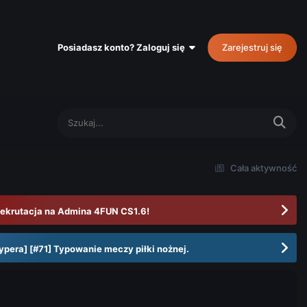
Posiadasz konto? Zaloguj się
Zarejestruj się
Cała aktywność
ekrutacja na Admina 4FUN CS1.6!
ypera] [#71] Typowanie meczy piłki nożnej.