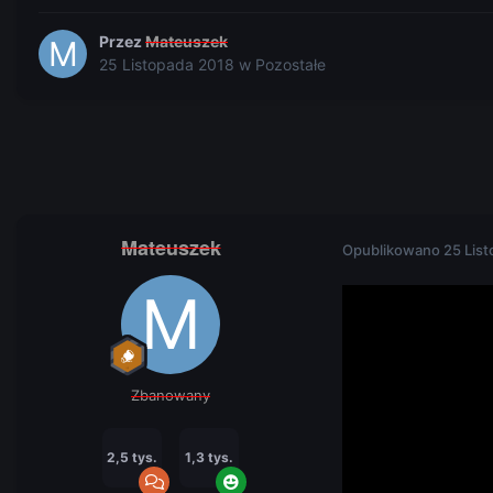
Przez
Mateuszek
25 Listopada 2018
w
Pozostałe
Mateuszek
Opublikowano
25 Lis
Zbanowany
2,5 tys.
1,3 tys.