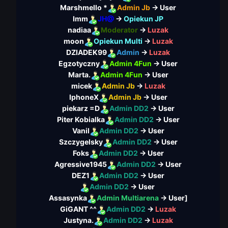
Marshmello *
Admin Jb
->
User
Imm
JH@
->
Opiekun JP
nadiaa
Moderator
->
Luzak
moon
Opiekun Multi
->
Luzak
DZIADEK99
Admin
->
Luzak
Egzotyczny
Admin 4Fun
-> User
Marta.
Admin 4Fun
-> User
micek
Admin Jb
->
Luzak
IphoneX
Admin Jb
-> User
piekarz =D
Admin DD2
-> User
Piter Kobialka
Admin DD2
-> User
Vanil
Admin DD2
-> User
Szczygelsky
Admin DD2
-> User
Foks
Admin DD2
-> User
Agressive1945
Admin DD2
-> User
DEZ1
Admin DD2
-> User
Admin DD2
-> User
Assasynka
Admin Multiarena
-> User]
GiGANT ^^
Admin DD2
->
Luzak
Justyna.
Admin DD2
->
Luzak