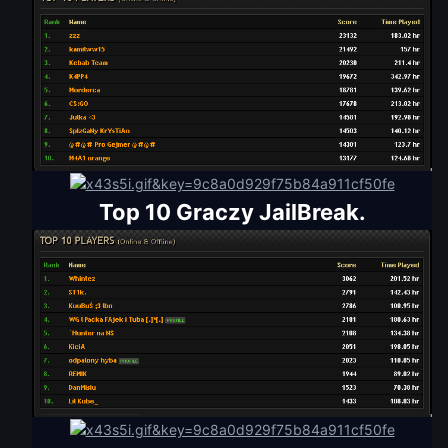
Top 10 Graczy JailBreak.