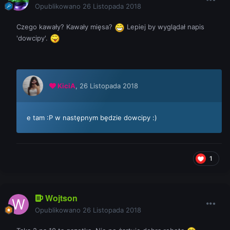
Opublikowano
26 Listopada 2018
Czego kawały? Kawały mięsa?
Lepiej by wyglądał napis
'dowcipy'.
KiciA
,
26 Listopada 2018
e tam :P w następnym będzie dowcipy :)
1
Wojtson
Opublikowano
26 Listopada 2018