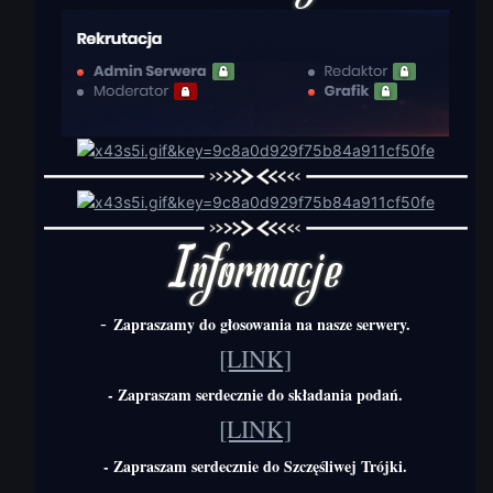
-
Zapraszamy do głosowania na nasze serwery.
[LINK]
- Zapraszam serdecznie do składania p odań.
[LINK]
- Zapraszam serdecznie do Szczęśliwej Trójki .