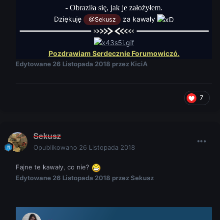
- Obraziła się, jak je założyłem.
Dziękuję
za kawały
@Sekusz
Pozdrawiam Serdecznie Forumowiczó.
Edytowane
26 Listopada 2018
przez KiciA
7
Sekusz
Opublikowano
26 Listopada 2018
Fajne te kawały, co nie?
Edytowane
26 Listopada 2018
przez Sekusz