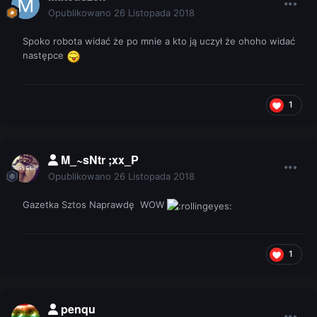
Opublikowano
26 Listopada 2018
Spoko robota widać że po mnie a kto ją uczył że ohoho widać
następce
1
M_~sNtr ;xx_P
Opublikowano
26 Listopada 2018
Gazetka Sztos Naprawdę WOW
1
penqu