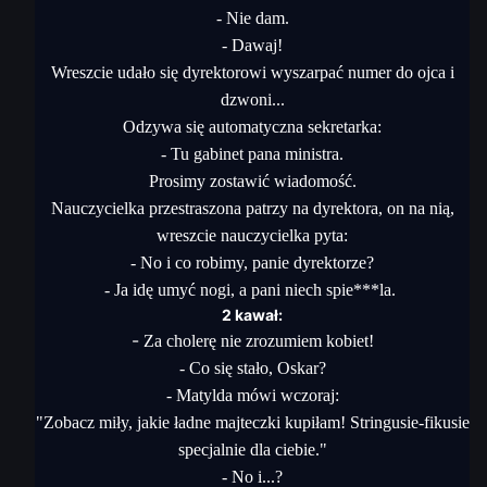
- Nie dam.
- Dawaj!
Wreszcie udało się dyrektorowi wyszarpać numer do ojca i
dzwoni...
Odzywa się automatyczna sekretarka:
- Tu gabinet pana ministra.
Prosimy zostawić wiadomość.
Nauczycielka przestraszona patrzy na dyrektora, on na nią,
wreszcie nauczycielka pyta:
- No i co robimy, panie dyrektorze?
- Ja idę umyć nogi, a pani niech spie***la.
2 kawał:
-
Za cholerę nie zrozumiem kobiet!
- Co się stało, Oskar?
- Matylda mówi wczoraj:
"Zobacz miły, jakie ładne majteczki kupiłam! Stringusie-fikusie
specjalnie dla ciebie."
- No i...?