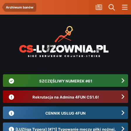
Archiwum banów
SZCZĘŚLIWY NUMEREK #61
Rekrutacja na Admina 4FUN CS1.6!
CENNIK USŁUG 4FUN
[LUZliga Typera] [#71] Typowanie meczy piłki nożnej.