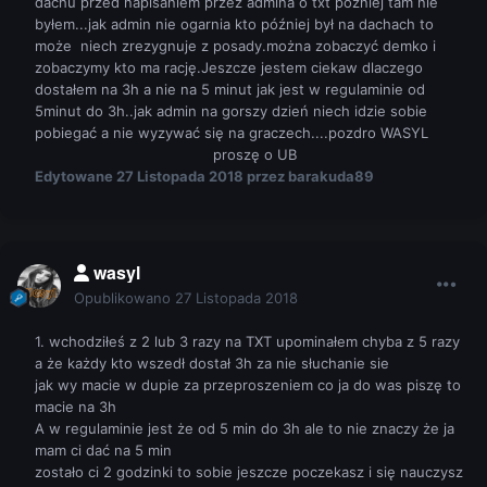
dachu przed napisaniem przez admina o txt później tam nie
byłem...jak admin nie ogarnia kto później był na dachach to
może niech zrezygnuje z posady.można zobaczyć demko i
zobaczymy kto ma rację.Jeszcze jestem ciekaw dlaczego
dostałem na 3h a nie na 5 minut jak jest w regulaminie od
5minut do 3h..jak admin na gorszy dzień niech idzie sobie
pobiegać a nie wyzywać się na graczech....pozdro WASYL
proszę o UB
Edytowane
27 Listopada 2018
przez barakuda89
wasyl
Opublikowano
27 Listopada 2018
1. wchodziłeś z 2 lub 3 razy na TXT upominałem chyba z 5 razy
a że każdy kto wszedł dostał 3h za nie słuchanie sie
jak wy macie w dupie za przeproszeniem co ja do was piszę to
macie na 3h
A w regulaminie jest że od 5 min do 3h ale to nie znaczy że ja
mam ci dać na 5 min
zostało ci 2 godzinki to sobie jeszcze poczekasz i się nauczysz