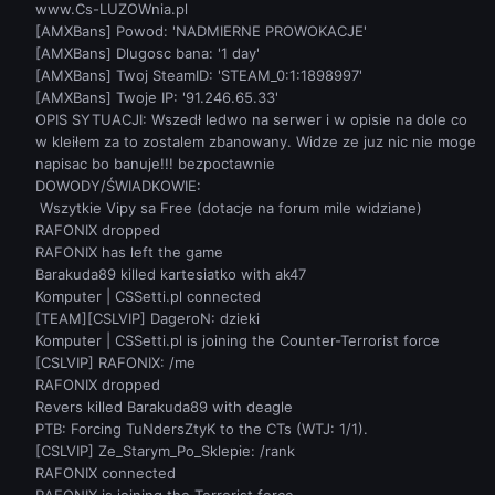
www.Cs-LUZOWnia.pl
[AMXBans] Powod: 'NADMIERNE PROWOKACJE'
[AMXBans] Dlugosc bana: '1 day'
[AMXBans] Twoj SteamID: 'STEAM_0:1:1898997'
[AMXBans] Twoje IP: '91.246.65.33'
OPIS SYTUACJI: Wszedł ledwo na serwer i w opisie na dole co
w kleiłem za to zostalem zbanowany. Widze ze juz nic nie moge
napisac bo banuje!!! bezpoctawnie
DOWODY/ŚWIADKOWIE:
Wszytkie Vipy sa Free (dotacje na forum mile widziane)
RAFONIX dropped
RAFONIX has left the game
Barakuda89 killed kartesiatko with ak47
Komputer | CSSetti.pl connected
[TEAM][CSLVIP] DageroN: dzieki
Komputer | CSSetti.pl is joining the Counter-Terrorist force
[CSLVIP] RAFONIX: /me
RAFONIX dropped
Revers killed Barakuda89 with deagle
PTB: Forcing TuNdersZtyK to the CTs (WTJ: 1/1).
[CSLVIP] Ze_Starym_Po_Sklepie: /rank
RAFONIX connected