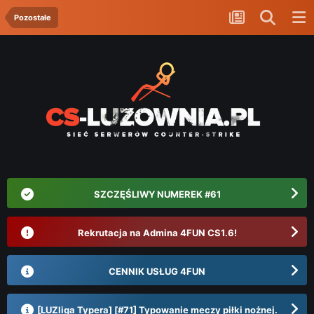
Pozostałe
SZCZĘŚLIWY NUMEREK #61
Rekrutacja na Admina 4FUN CS1.6!
CENNIK USŁUG 4FUN
[LUZliga Typera] [#71] Typowanie meczy piłki nożnej.