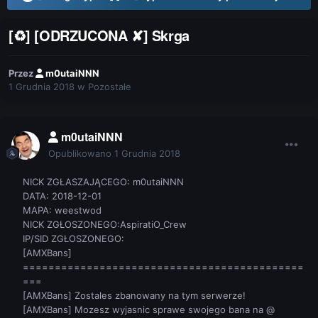
[♻] [ODRZUCONA ✘] Skrga
Przez
m0utaiNNN
1 Grudnia 2018
w
Pozostałe
m0utaiNNN
Opublikowano
1 Grudnia 2018
NICK ZGŁASZAJĄCEGO: m0utaiNNN
DATA: 2018-12-01
MAPA: weestwod
NICK ZGŁOSZONEGO:AspiratiO_Crew
IP/SID ZGŁOSZONEGO:
[AMXBans]
============================================
===
[AMXBans] Zostales zbanowany na tym serwerze!
[AMXBans] Mozesz wyjasnic sprawe swojego bana na @