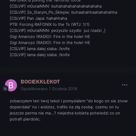
RAFONIX is joining the Terrorist force
[CSLVIP] m0utaiNNN: buhahahahahahahahahaha
[CSLVIP] Ze_Starym_Po_Sklepie: buhaahahhaahahahahha
[CSLVIP] Pan Japa: hahahhaha
PTB: Forcing RAFONIX to the Ts (WTJ: 1/1).
[CSLVIP] m0utaiNNN: pezyszlo szydlo juz rzadzi ,]
Gigi Amarozo (RADIO): Fire in the hole! HE
Gigi Amarozo (RADIO): Fire in the hole! HE
[CSLVIP] lama dalej slaba: /knife
[CSLVIP] lama dalej slaba: /knife
BOCIEKKLEKOT
Opublikowano
1 Grudnia 2018
zobaczylem ten twoj tekst i pomyslalem "do kogo on sie znow
dopierdala" no i widzisz, trafilo na złą osobę. czemu on tu
jeszcze perma nie ma...? niejedna kobieta potwiedzi co on
potrafi pierdolic.