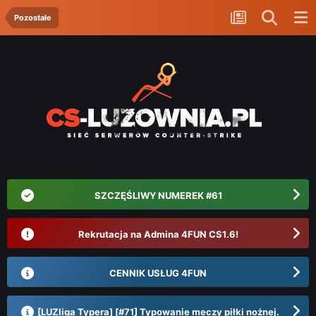
Pozostałe
SZCZĘŚLIWY NUMEREK #61
Rekrutacja na Admina 4FUN CS1.6!
CENNIK USŁUG 4FUN
[LUZliga Typera] [#71] Typowanie meczy piłki nożnej.