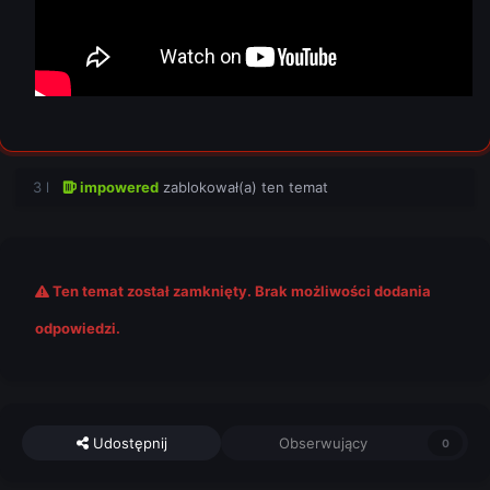
3 l
impowered
zablokował(a) ten temat
Ten temat został zamknięty. Brak możliwości dodania
odpowiedzi.
Udostępnij
Obserwujący
0