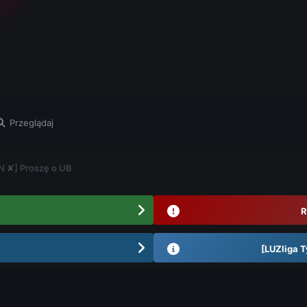
Przeglądaj
N ✘] Proszę o UB
R
[LUZliga T