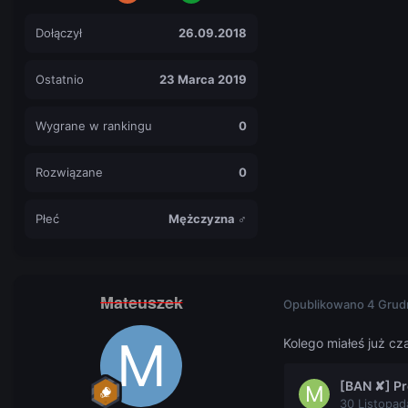
Dołączył
26.09.2018
Ostatnio
23 Marca 2019
Wygrane w rankingu
0
Rozwiązane
0
Płeć
Mężczyzna ♂
Mateuszek
Opublikowano
4 Grud
Kolego miałeś już cz