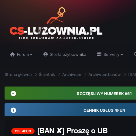
Forum
Strefa użytkownika
Serwery
Strona główna
Śmietnik
Archiwum
Archiwum banów
[BA
SZCZĘŚLIWY NUMEREK #61
CENNIK USŁUG 4FUN
[BAN ✘] Proszę o UB
CS | 4FUN