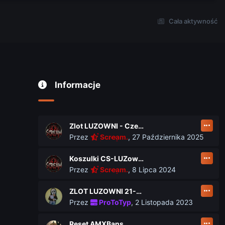
Cała aktywność
Informacje
Zlot LUZOWNI - Czerwiec 2026
Przez
Scream.
,
27 Października 2025
Koszulki CS-LUZownia.pl
Przez
Scream.
,
8 Lipca 2024
ZLOT LUZOWNI 21-23 czerwca
Przez
ProToTyp
,
2 Listopada 2023
Reset AMXBans