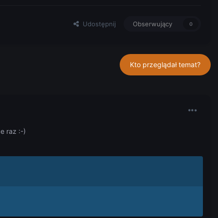
Udostępnij
Obserwujący
0
Kto przeglądał temat?
e raz :-)