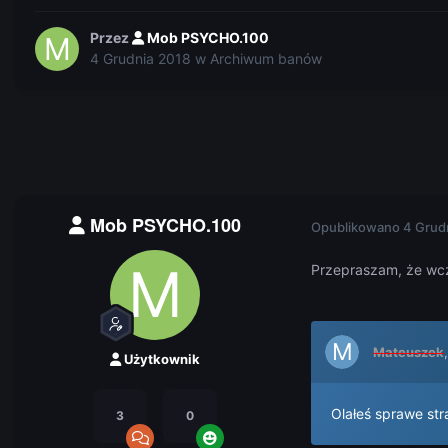
Przez
Mob PSYCHO.100
4 Grudnia 2018
w
Archiwum banów
Mob PSYCHO.100
Opublikowano
4 Grud
Przepraszam, że wcze
Mateuszek
Użytkownik
Olałeś sprawe str
3
0