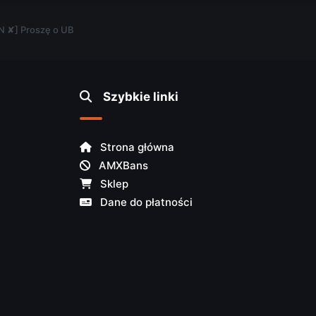
N ✘] Proszę o UB
Szybkie linki
Strona główna
AMXBans
Sklep
Dane do płatności