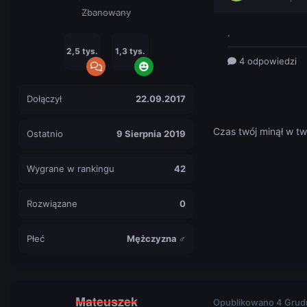
Zbanowany
2,5 tys.
1,3 tys.
Dołączył
22.09.2017
Czas twój minął w tw
Ostatnio
9 Sierpnia 2019
Wygrane w rankingu
42
Rozwiązane
0
Płeć
Mężczyzna ♂
Mateuszek
Opublikowano
4 Grud