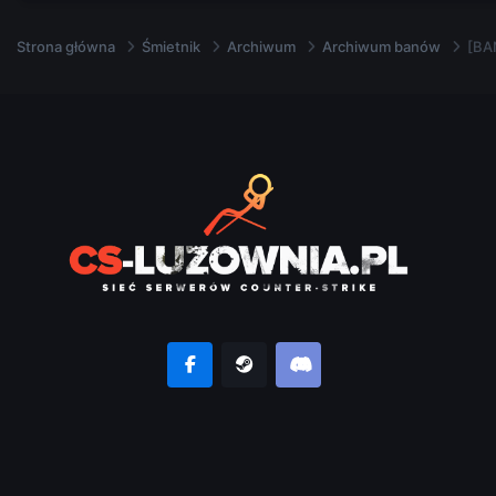
Strona główna
Śmietnik
Archiwum
Archiwum banów
[BA