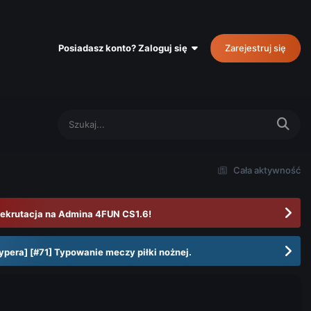
Posiadasz konto? Zaloguj się
Zarejestruj się
Cała aktywność
ekrutacja na Admina 4FUN CS1.6!
ypera] [#71] Typowanie meczy piłki nożnej.