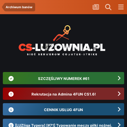
Archiwum banów
SZCZĘŚLIWY NUMEREK #61
Rekrutacja na Admina 4FUN CS1.6!
CENNIK USŁUG 4FUN
[LUZliga Typera] [#71] Typowanie meczy piłki nożnej.