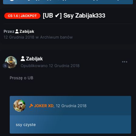
[UB ✔] Ssy Zabijak333
CS 1.6 | JACKPOT
Przez
Zabijak
12 Grudnia 2018
w
Archiwum banów
Zabijak
Opublikowano
12 Grudnia 2018
Proszę o UB
JOKER XD
,
12 Grudnia 2018
ssy czyste