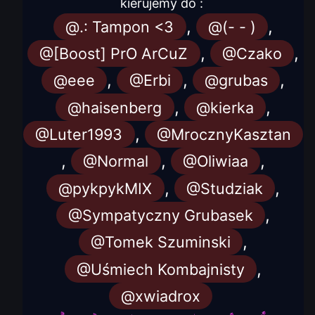
kierujemy do :
,
,
@.: Tampon <3
@(- - )
,
,
@[Boost] PrO ArCuZ
@Czako
,
,
,
@eee
@Erbi
@grubas
,
,
@haisenberg
@kierka
,
@Luter1993
@MrocznyKasztan
,
,
,
@Normal
@Oliwiaa
,
,
@pykpykMIX
@Studziak
,
@Sympatyczny Grubasek
,
@Tomek Szuminski
,
@Uśmiech Kombajnisty
@xwiadrox