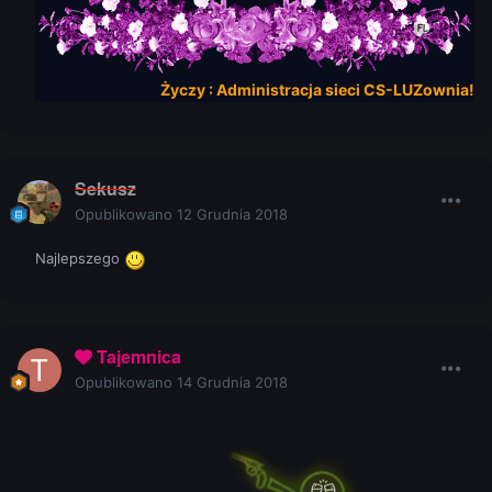
Życzy :
Administracja
sieci
CS-LUZow
n
i
a
!
Sekusz
Opublikowano
12 Grudnia 2018
Najlepszego
Tajemnica
Opublikowano
14 Grudnia 2018