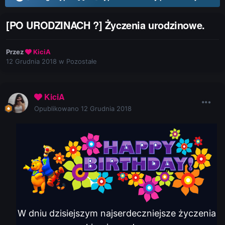
[PO URODZINACH ?] Życzenia urodzinowe.
Przez
KiciA
12 Grudnia 2018
w
Pozostałe
KiciA
Opublikowano
12 Grudnia 2018
W dniu dzisiejszym najserdeczniejsze życzenia