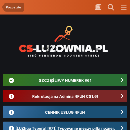
Pozostałe
SZCZĘŚLIWY NUMEREK #61
Rekrutacja na Admina 4FUN CS1.6!
CENNIK USŁUG 4FUN
[LUZliga Typera] [#71] Typowanie meczy piłki nożnej.