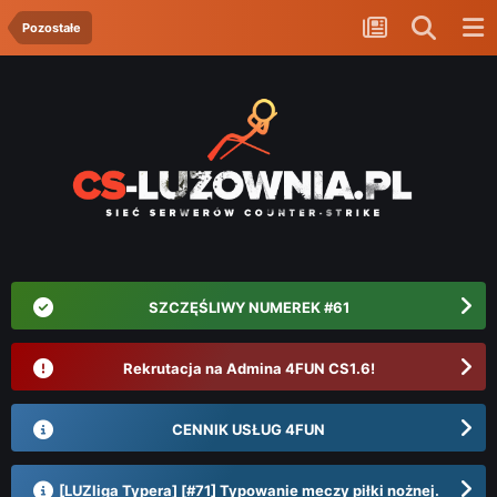
Pozostałe
SZCZĘŚLIWY NUMEREK #61
Rekrutacja na Admina 4FUN CS1.6!
CENNIK USŁUG 4FUN
[LUZliga Typera] [#71] Typowanie meczy piłki nożnej.