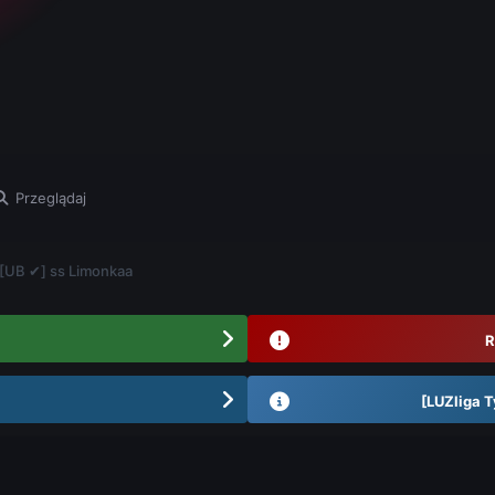
Przeglądaj
 [UB ✔] ss Limonkaa
R
[LUZliga T