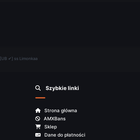
.
 [UB ✔] ss Limonkaa
Szybkie linki
Strona główna
AMXBans
Sklep
Dane do płatności