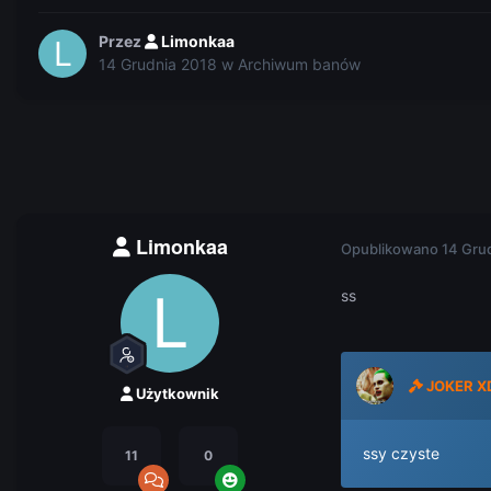
Przez
Limonkaa
14 Grudnia 2018
w
Archiwum banów
Limonkaa
Opublikowano
14 Gru
ss
JOKER X
Użytkownik
ssy czyste
11
0