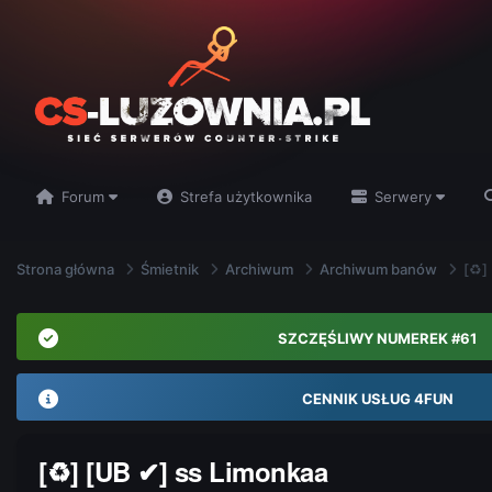
Forum
Strefa użytkownika
Serwery
Strona główna
Śmietnik
Archiwum
Archiwum banów
[♻]
SZCZĘŚLIWY NUMEREK #61
CENNIK USŁUG 4FUN
[♻] [UB ✔] ss Limonkaa