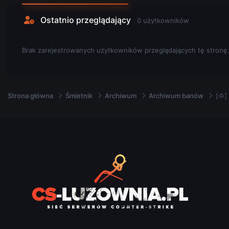
Ostatnio przeglądający
0 użytkowników
Brak zarejestrowanych użytkowników przeglądających tę stronę
Strona główna
Śmietnik
Archiwum
Archiwum banów
[♻]