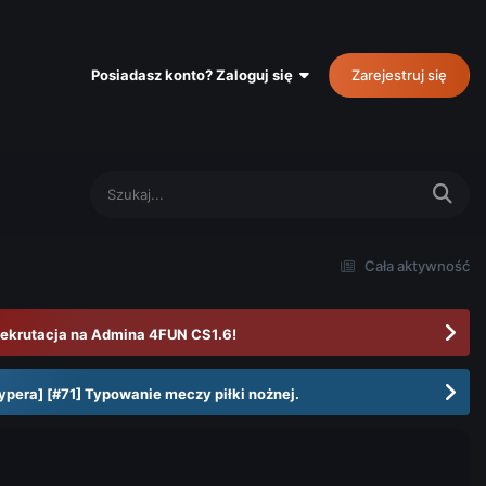
Posiadasz konto? Zaloguj się
Zarejestruj się
Cała aktywność
ekrutacja na Admina 4FUN CS1.6!
ypera] [#71] Typowanie meczy piłki nożnej.