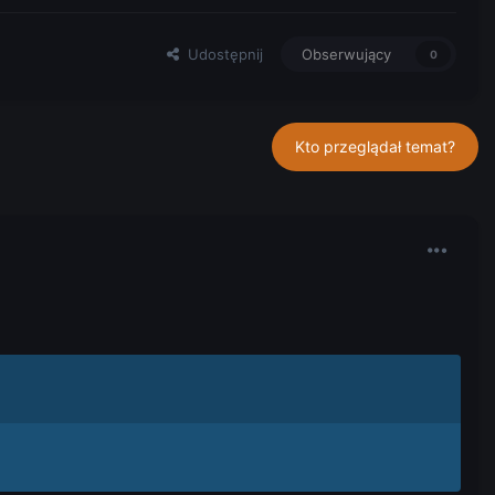
Udostępnij
Obserwujący
0
Kto przeglądał temat?