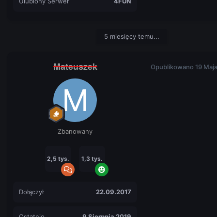
Ulubiony Serwer
4FUN
5 miesięcy temu...
Mateuszek
Opublikowano
19 Maj
Zbanowany
2,5 tys.
1,3 tys.
Dołączył
22.09.2017
Ostatnio
9 Sierpnia 2019