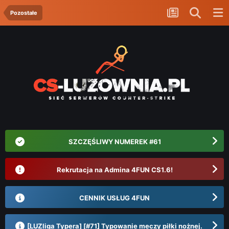
Pozostałe
SZCZĘŚLIWY NUMEREK #61
Rekrutacja na Admina 4FUN CS1.6!
CENNIK USŁUG 4FUN
[LUZliga Typera] [#71] Typowanie meczy piłki nożnej.