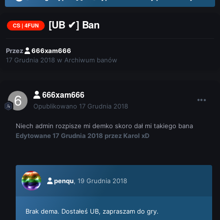
[UB ✔] Ban
CS | 4FUN
Przez
666xam666
17 Grudnia 2018
w
Archiwum banów
666xam666
Opublikowano
17 Grudnia 2018
Niech admin rozpisze mi demko skoro dał mi takiego bana
Edytowane
17 Grudnia 2018
przez Karol xD
penqu
,
19 Grudnia 2018
Brak dema. Dostałeś UB, zapraszam do gry.