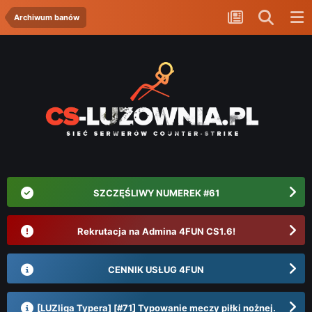
Archiwum banów
SZCZĘŚLIWY NUMEREK #61
Rekrutacja na Admina 4FUN CS1.6!
CENNIK USŁUG 4FUN
[LUZliga Typera] [#71] Typowanie meczy piłki nożnej.