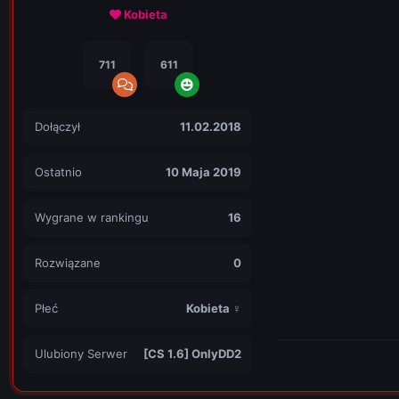
Kobieta
711
611
Dołączył
11.02.2018
Ostatnio
10 Maja 2019
Wygrane w rankingu
16
Rozwiązane
0
Płeć
Kobieta ♀
Ulubiony Serwer
[CS 1.6] OnlyDD2