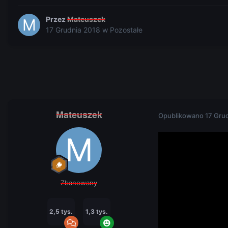
Przez
Mateuszek
17 Grudnia 2018
w
Pozostałe
Mateuszek
Opublikowano
17 Gru
Zbanowany
2,5 tys.
1,3 tys.