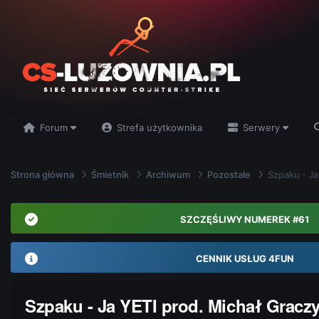
Forum
Strefa użytkownika
Serwery
Strona główna
Śmietnik
Archiwum
Pozostałe
Szpaku - Ja
SZCZĘŚLIWY NUMEREK #61
CENNIK USŁUG 4FUN
Szpaku - Ja YETI prod. Michał Graczy