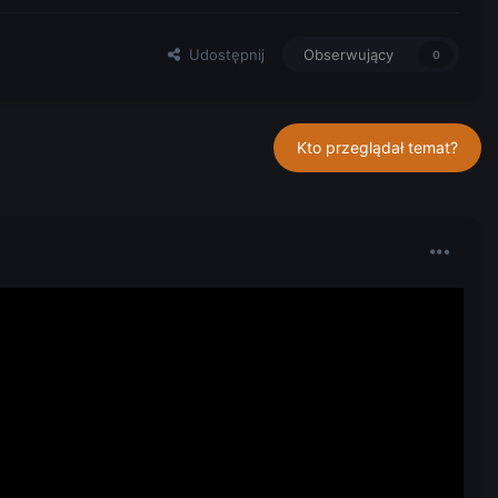
Udostępnij
Obserwujący
0
Kto przeglądał temat?