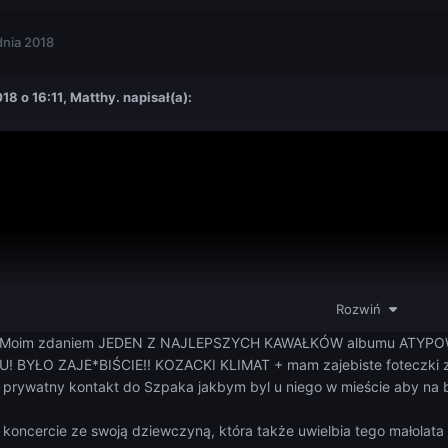
dnia 2018
018 o 16:11,
Matthy.
napisał(a):
Rozwiń
Moim zdaniem JEDEN Z NAJLEPSZYCH KAWAŁKÓW albumu ATYPOWY. B
! BYŁO ZAJE*BIŚCIE!! KOZACKI KLIMAT + mam zajebiste foteczki z
m prywatny kontakt do Szpaka jakbym byl u niego w mieście aby na b
koncercie ze swoją dziewczyną, która także uwielbia tego małolata 