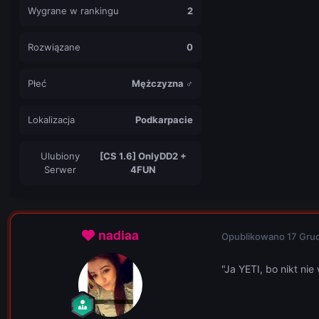
Wygrane w rankingu
2
Rozwiązane
0
Płeć
Mężczyzna ♂
Lokalizacja
Podkarpacie
Ulubiony
[CS 1.6] OnlyDD2 +
Serwer
4FUN
nadiaa
Opublikowano
17 Gru
"Ja YETI, bo nikt nie