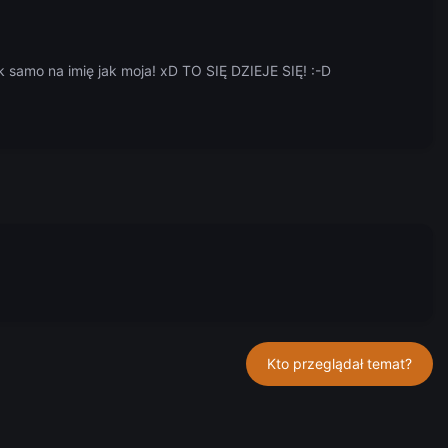
k samo na imię jak moja! xD TO SIĘ DZIEJE SIĘ!
:-D
Kto przeglądał temat?