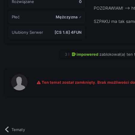
Rozwiązane
0
POZDRAWIAM! --> h
Płeć
Mężczyzna ♂
SZPAKU ma tak samo 
Ulubiony Serwer
[CS 1.6] 4FUN
3 l
impowered
zablokował(a) ten 
Ten temat został zamknięty. Brak możliwości d
Tematy