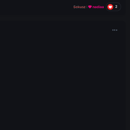
2
Sekusz
i
nadiaa