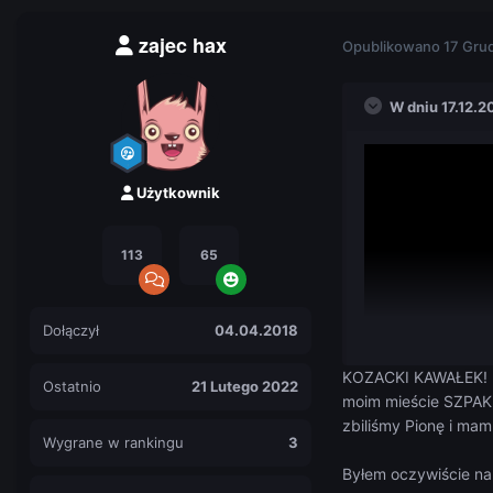
zajec hax
Opublikowano
17 Gru
W dniu 17.12.2
Użytkownik
113
65
Dołączył
04.04.2018
KOZACKI KAWAŁEK! 
Ostatnio
21 Lutego 2022
moim mieście SZPAKU
zbiliśmy Pionę i ma
Wygrane w rankingu
3
Byłem oczywiście na 