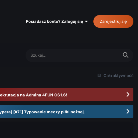
Posiadasz konto? Zaloguj się
Zarejestruj się
Cała aktywność
ekrutacja na Admina 4FUN CS1.6!
ypera] [#71] Typowanie meczy piłki nożnej.