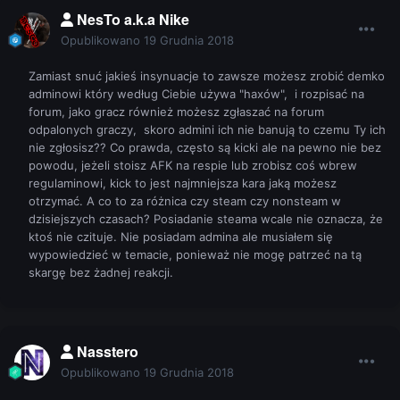
NesTo a.k.a Nike
Opublikowano
19 Grudnia 2018
Zamiast snuć jakieś insynuacje to zawsze możesz zrobić demko
adminowi który według Ciebie używa "haxów", i rozpisać na
forum, jako gracz również możesz zgłaszać na forum
odpalonych graczy, skoro admini ich nie banują to czemu Ty ich
nie zgłosisz?? Co prawda, często są kicki ale na pewno nie bez
powodu, jeżeli stoisz AFK na respie lub zrobisz coś wbrew
regulaminowi, kick to jest najmniejsza kara jaką możesz
otrzymać. A co to za różnica czy steam czy nonsteam w
dzisiejszych czasach? Posiadanie steama wcale nie oznacza, że
ktoś nie czituje. Nie posiadam admina ale musiałem się
wypowiedzieć w temacie, ponieważ nie mogę patrzeć na tą
skargę bez żadnej reakcji.
Nasstero
Opublikowano
19 Grudnia 2018