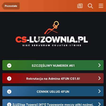
Pozostałe
SZCZĘŚLIWY NUMEREK #61
Rekrutacja na Admina 4FUN CS1.6!
CENNIK USŁUG 4FUN
[LUZliga Typera] [#71] Typowanie meczy piłki nożnej.