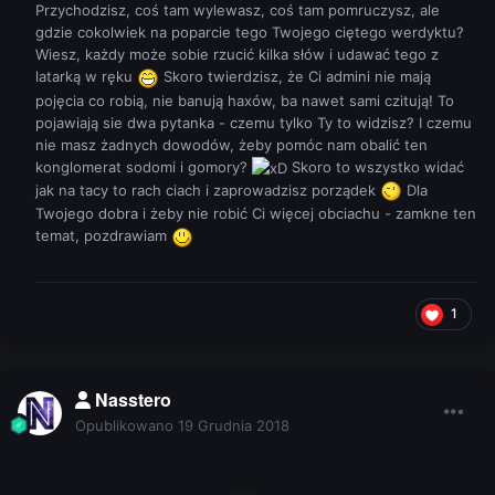
Przychodzisz, coś tam wylewasz, coś tam pomruczysz, ale
gdzie cokolwiek na poparcie tego Twojego ciętego werdyktu?
Wiesz, każdy może sobie rzucić kilka słów i udawać tego z
latarką w ręku
Skoro twierdzisz, że Ci admini nie mają
pojęcia co robią, nie banują haxów, ba nawet sami czitują! To
pojawiają sie dwa pytanka - czemu tylko Ty to widzisz? I czemu
nie masz żadnych dowodów, żeby pomóc nam obalić ten
konglomerat sodomi i gomory?
Skoro to wszystko widać
jak na tacy to rach ciach i zaprowadzisz porządek
Dla
Twojego dobra i żeby nie robić Ci więcej obciachu - zamkne ten
temat, pozdrawiam
1
Nasstero
Opublikowano
19 Grudnia 2018