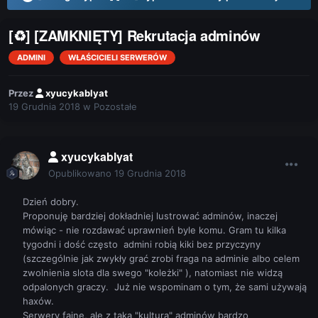
[♻] [ZAMKNIĘTY] Rekrutacja adminów
ADMINI
WŁAŚCICIELI SERWERÓW
Przez
xyucykablyat
19 Grudnia 2018
w
Pozostałe
xyucykablyat
Opublikowano
19 Grudnia 2018
Dzień dobry.
Proponuję bardziej dokładniej lustrować adminów, inaczej
mówiąc - nie rozdawać uprawnień byle komu. Gram tu kilka
tygodni i dość często admini robią kiki bez przyczyny
(szczególnie jak zwykły grać zrobi fraga na adminie albo celem
zwolnienia slota dla swego "koleżki" ), natomiast nie widzą
odpalonych graczy. Już nie wspominam o tym, że sami używają
haxów.
Serwery fajne, ale z taką "kulturą" adminów bardzo