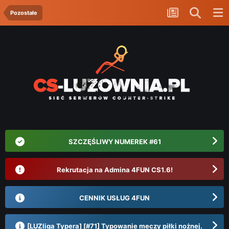
Pozostałe
SZCZĘŚLIWY NUMEREK #61
Rekrutacja na Admina 4FUN CS1.6!
CENNIK USŁUG 4FUN
[LUZliga Typera] [#71] Typowanie meczy piłki nożnej.