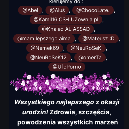
kierujemy do :
,
,
,
@Abel
@Aluś
@ChocoLate.
,
@Kamil16 CS-LUZownia.pl
,
@Khaled AL ASSAD
,
,
@mam lepszego aima
@Mateusz :D
,
,
@Nemek69
@NeuRoSeK
,
,
@NeuRoSeK12
@omerTa
@UfoPorno
W s zystkiego najlepszego z okazji
urodzin!
Zdrowia, szczęścia,
powodzenia wszystkich marzeń