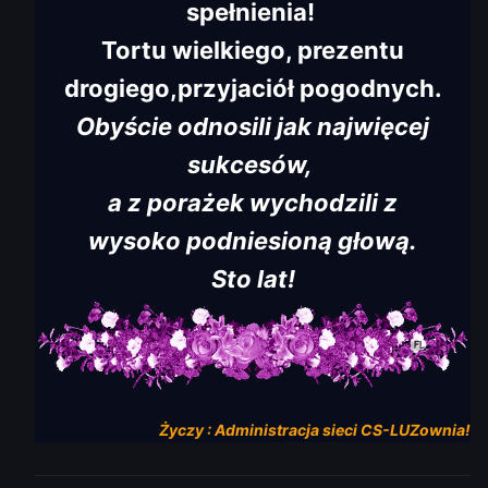
spełnienia!
Tortu wielkiego, prezentu
drogiego,przyjaciół pogodnych.
Obyście od n osili jak najwięcej
sukcesów,
a z porażek wychodzili z
wy soko podniesioną g łową.
Sto l at!
Życzy :
Administracja
sieci
CS-LUZow
n
i
a
!