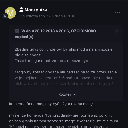
Maszynika
Opublikowano
29 Grudnia 2018
W dniu 28.12.2018 o 20:16,
CZOKOMOKO
napisał(a):
Zbędne gdyż co rundę był by jakiś mod a na zmmodzie
nie o to chodzi.
Takie trochę nie potrzebne ale może być
Mogło by zostać dodane ale patrząc na to że przeważnie
w jednej kampie jest po 5-6 osób to nawet się nie da do
nich wbić a to by jeszcze bardziej utrudniło do tego jeżeli
nie zostało to poprawione to nadal można mieć tyle min
Rozwiń
ile ma się ap.
Tyle odemnie
komenda /mod mogłaby być użyta raz na mapę.
myślę, że komenda /fps przydałaby się, ponieważ po kilku
dniach grania na tym serwerze mogę stwierdzić, że minimum
1/2 ludzi na serwerze to gracze młodzi, którzy nie znają