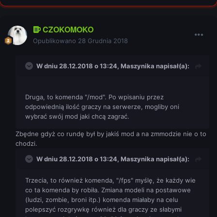
CZOKOMOKO
Opublikowano
28 Grudnia 2018
W dniu 28.12.2018 o 13:24,
Maszynika
napisał(a):
Druga, to komenda "/mod". Po wpisaniu przez
odpowiednią ilość graczy na serwerze
, m
ogliby on
i
wybrać swój mod jaki chcą zagrać.
Zbędne gdyż co rundę był by jakiś mod a na zmmodzie nie o to
chodzi.
W dniu 28.12.2018 o 13:24,
Maszynika
napisał(a):
Trzecia, to również komenda, "/fps" myślę, że każdy wie
co ta komenda by robiła. Zmiana modeli na postawowe
(ludzi, zombie, broni itp.) komenda miałaby na celu
polepszyć rozgrywkę również dla graczy ze słabymi