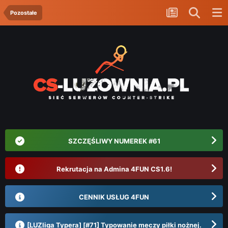
Pozostałe
SZCZĘŚLIWY NUMEREK #61
Rekrutacja na Admina 4FUN CS1.6!
CENNIK USŁUG 4FUN
[LUZliga Typera] [#71] Typowanie meczy piłki nożnej.