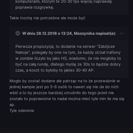
komputerami
, którym te 20-30 fps więcej naprawdę
poprawia rozgrywkę.
Takie trochę nie potrzebne ale może być
W dniu 28.12.2018 o 13:24,
Maszynika
napisał(a):
Pierwsza
propozycja, to dodanie na serwer "Zabójcze
Naboje",
polegały by one na tym, że każdy strzał trafiony
w zombie liczyło by jako HS, wiadomo, że nie mogłoby to
być na całą rundę, dlatego myślę ze 30s to będzie dobry
czas, a koszt to byłoby to jakies 30-40
AP.
Mogło by zostać dodane ale patrząc na to że przeważnie w
jednej kampie jest po 5-6 osób to nawet się nie da do nich
wbić a to by jeszcze bardziej utrudniło do tego jeżeli nie
zostało to poprawione to nadal można mieć tyle min ile ma się
ap.
Tyle odemnie