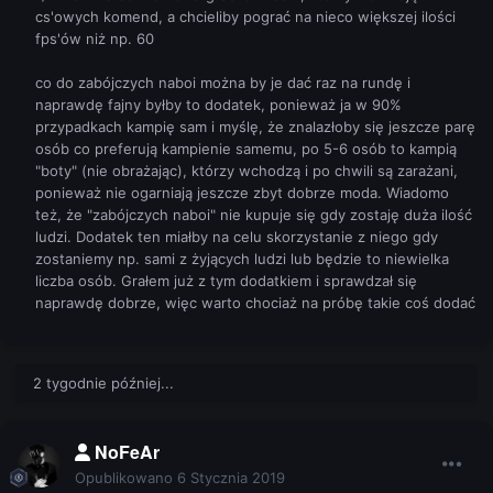
cs'owych komend, a chcieliby pograć na nieco większej ilości
fps'ów niż np. 60
co do zabójczych naboi można by je dać raz na rundę i
naprawdę fajny byłby to dodatek, ponieważ ja w 90%
przypadkach kampię sam i myślę, że znalazłoby się jeszcze parę
osób co preferują kampienie samemu, po 5-6 osób to kampią
"boty" (nie obrażając), którzy wchodzą i po chwili są zarażani,
ponieważ nie ogarniają jeszcze zbyt dobrze moda. Wiadomo
też, że "zabójczych naboi" nie kupuje się gdy zostaję duża ilość
ludzi. Dodatek ten miałby na celu skorzystanie z niego gdy
zostaniemy np. sami z żyjących ludzi lub będzie to niewielka
liczba osób. Grałem już z tym dodatkiem i sprawdzał się
naprawdę dobrze, więc warto chociaż na próbę takie coś dodać
2 tygodnie później...
NoFeAr
Opublikowano
6 Stycznia 2019