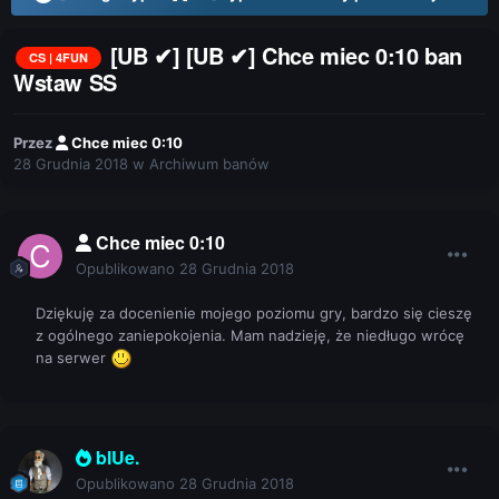
[UB ✔] [UB ✔] Chce miec 0:10 ban
CS | 4FUN
Wstaw SS
Przez
Chce miec 0:10
28 Grudnia 2018
w
Archiwum banów
Chce miec 0:10
Opublikowano
28 Grudnia 2018
Dziękuję za docenienie mojego poziomu gry, bardzo się cieszę
z ogólnego zaniepokojenia. Mam nadzieję, że niedługo wrócę
na serwer
blUe.
Opublikowano
28 Grudnia 2018