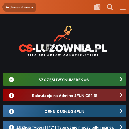
Archiwum banów
SZCZĘŚLIWY NUMEREK #61
Rekrutacja na Admina 4FUN CS1.6!
CENNIK USŁUG 4FUN
[LUZliga Typera] [#71] Typowanie meczy piłki nożnej.