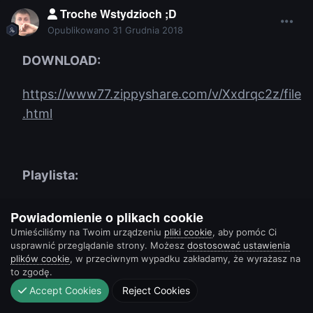
Troche Wstydzioch ;D
Opublikowano
31 Grudnia 2018
DOWNLOAD:
https://www77.zippyshare.com/v/Xxdrqc2z/file
.html
Playlista:
"misc/luz4fun/1.mp3" "Avicii - Levels (WW
Powiadomienie o plikach cookie
Bootleg)" "CT"
Umieściliśmy na Twoim urządzeniu
pliki cookie
, aby pomóc Ci
usprawnić przeglądanie strony. Możesz
dostosować ustawienia
"misc/luz4fun/2.mp3" "Alan Walker - Diamond
plików cookie
, w przeciwnym wypadku zakładamy, że wyrażasz na
Heart (feat. Sophia Somajo)" "TT"
to zgodę.
"misc/luz4fun/3.mp3" "ALLE FARBEN &
Accept Cookies
Reject Cookies
YOUNOTUS & KELVIN JONES - ONLY THING