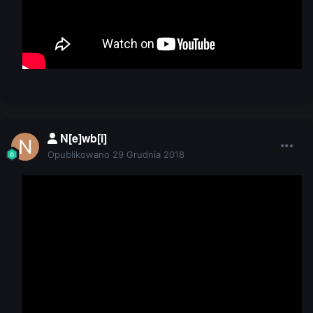
N[e]wb[i]
Opublikowano
29 Grudnia 2018