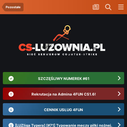
Pozostałe
SZCZĘŚLIWY NUMEREK #61
Rekrutacja na Admina 4FUN CS1.6!
CENNIK USŁUG 4FUN
[LUZliga Typera] [#71] Typowanie meczy piłki nożnej.