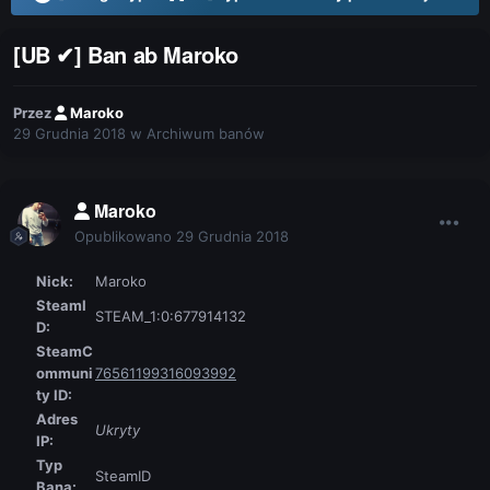
[UB ✔] Ban ab Maroko
Przez
Maroko
29 Grudnia 2018
w
Archiwum banów
Maroko
Opublikowano
29 Grudnia 2018
Nick:
Maroko
SteamI
STEAM_1:0:677914132
D:
SteamC
ommuni
76561199316093992
ty ID:
Adres
Ukryty
IP:
Typ
SteamID
Bana: