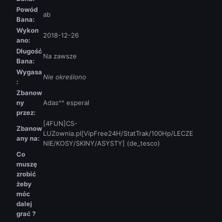
Powód
ab
Bana:
Wykon
2018-12-26
ano:
Długość
Na zawsze
Bana:
Wygasa
Nie określono
:
Zbanow
ny
Adas^^ esperal
przez:
[4FUN]CS-
Zbanow
LUZownia.pl[VipFree24H/StatTrak/100Hp/LECZE
any na:
NIE/KOSY/SKINY/ASYSTY] (de_tesco)
Co
muszę
zrobić
żeby
móc
dalej
grać ?