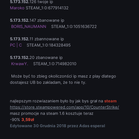
5.173.152.
126 twoje ip
Maroko
STEAM_1:0:677914132
5.173.152.
147 zbanowane ip
BORIS_NAUMANN
STEAM_1:0:1051636722
5.173.152.
11 zbannowane ip
PC | C
STEAM_1:0:184328495
5.173.152.
20 zbanowane ip
KrwawY.
STEAM_1:0:714982010
Może być to zbieg okoliczonści ip masz z play dlatego
dostajesz UB bo zakladam, że to nie ty.
najlepszym rozwiazaniem było by jak bys grał na
steam
https://store.steampowered.com/app/10/CounterStrike/
masz promocje na steam 1.6 kosztuje teraz
-90%
3,59zł
Edytowane
30 Grudnia 2018
przez Adas esperal