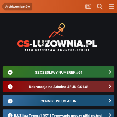
Archiwum banów
SZCZĘŚLIWY NUMEREK #61
Rekrutacja na Admina 4FUN CS1.6!
CENNIK USŁUG 4FUN
[LUZliga Typera] [#71] Typowanie meczy piłki nożnej.