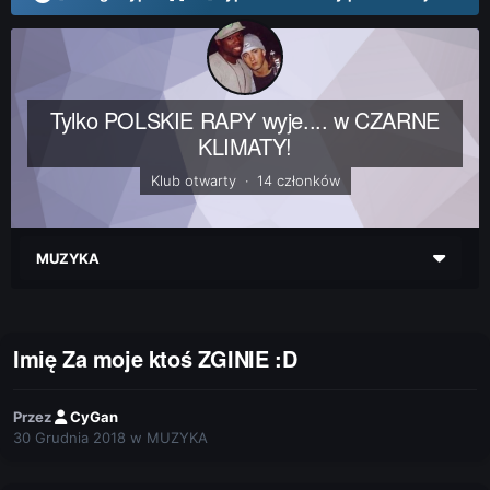
Tylko POLSKIE RAPY wyje.... w CZARNE
KLIMATY!
Klub otwarty · 14 członków
MUZYKA
Imię Za moje ktoś ZGINIE :D
Przez
CyGan
30 Grudnia 2018
w
MUZYKA