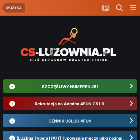
MUZYKA
SZCZĘŚLIWY NUMEREK #61
Rekrutacja na Admina 4FUN CS1.6!
CENNIK USŁUG 4FUN
[LUZliga Typera] [#71] Typowanie meczy piłki nożnej.