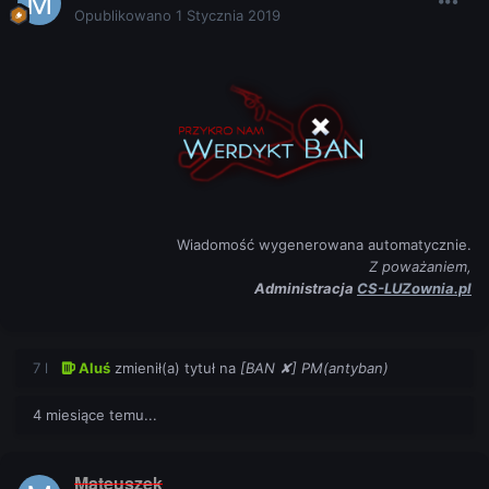
Opublikowano
1 Stycznia 2019
Wiadomość wygenerowana automatycznie.
Z poważaniem,
Administracja
CS-LUZownia.pl
7 l
Aluś
zmienił(a) tytuł na
[BAN ✘] PM(antyban)
4 miesiące temu...
Mateuszek