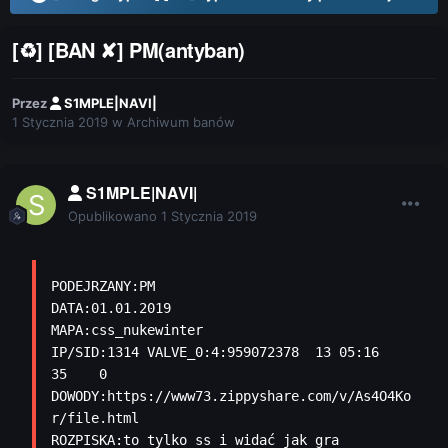
[♻] [BAN ✘] PM(antyban)
Przez
S1MPLE|NAVI|
1 Stycznia 2019
w
Archiwum banów
S1MPLE|NAVI|
Opublikowano
1 Stycznia 2019
PODEJRZANY:PM 

DATA:01.01.2019

MAPA:css_nukewinter

IP/SID:1314 VALVE_0:4:959072378  13 05:16   
35    0

DOWODY:https://www73.zippyshare.com/v/As4O4Ko
r/file.html

ROZPISKA:to tylko ss i widać jak gra 