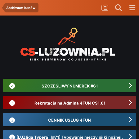
Archiwum banów
SZCZĘŚLIWY NUMEREK #61
Rekrutacja na Admina 4FUN CS1.6!
CENNIK USŁUG 4FUN
[LUZliga Typera] [#71] Typowanie meczy piłki nożnej.