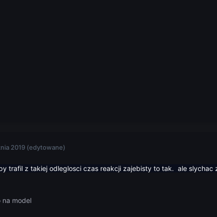
znia 2019
(edytowane)
 trafil z takiej odleglosci czas reakcji zajebisty to tak. ale slychac 
o na model