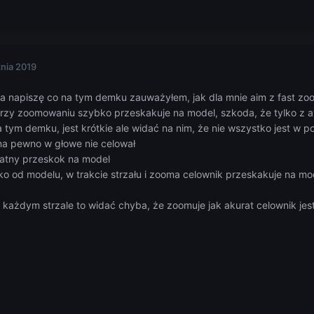
znia 2019
to ja napiszę co na tym demku zauważyłem, jak dla mnie aim z fast
rzy zoomowaniu szybko przeskakuje na model, szkoda, że tylko z aw
a tym demku, jest krótkie ale widać na nim, że nie wszystko jest w p
na pewno w głowe nie celował
katny przeskok na model
ko od modelu, w trakcie strzału i zooma celownik przeskakuje na mo
każdym strzale to widać chyba, że zoomuje jak akurat celownik jes