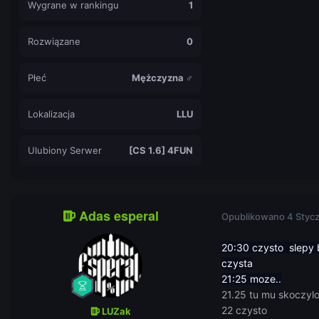
Wygrane w rankingu
1
Rozwiązane
0
Płeć
Mężczyzna ♂
Lokalizacja
LLU
Ulubiony Serwer
[CS 1.6] 4FUN
Adas esperal
Opublikowano
4 Styc
20:30 czysto slepy by
czysta
21:25 moze..
21.25 tu mu skoczyl
22 czysto
LUZak