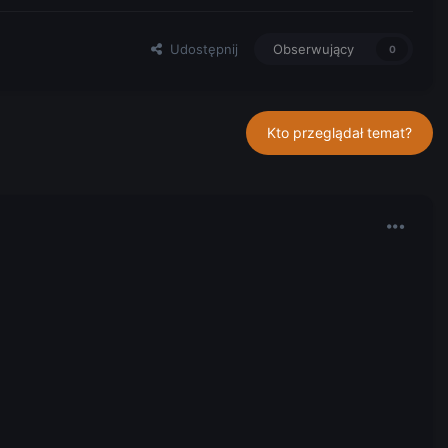
Udostępnij
Obserwujący
0
Kto przeglądał temat?