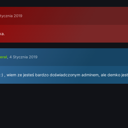
tycznia 2019
ka.
eral
,
4 Stycznia 2019
 :) , wiem ze jesteś bardzo doświadczonym adminem, ale demko jest 