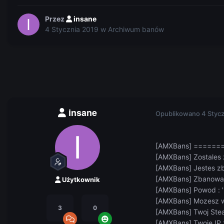
Przez
insane
4 Stycznia 2019
w
Archiwum banów
insane
Opublikowano
4 Styc
[AMXBans] =====
[AMXBans] Zostales
[AMXBans] Jestes z
[AMXBans] Zbanowany
Użytkownik
[AMXBans] Powod : ' 
[AMXBans] Mozesz w
3
0
[AMXBans] Twoj Stea
[AMXBans] Twoje IP : 