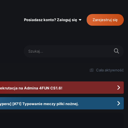
Posiadasz konto? Zaloguj się
Zarejestruj się
Cała aktywność
ekrutacja na Admina 4FUN CS1.6!
ypera] [#71] Typowanie meczy piłki nożnej.