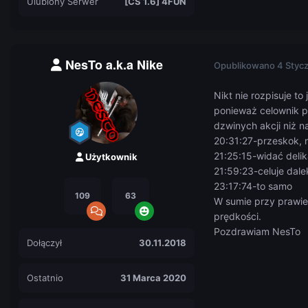
Ulubiony Serwer
[CS 1.6] 4FUN
NesTo a.k.a Nike
Opublikowano
4 Styc
Nikt nie rozpisuje 
ponieważ celownik p
dzwinych akcji niż n
20:31:27-przeskok, 
21:25:15-widać deli
Użytkownik
21:59:23-celuje dale
23:17:74-to samo
109
63
W sumie przy prawie 
prędkości.
Pozdrawiam NesTo
Dołączył
30.11.2018
Ostatnio
31 Marca 2020