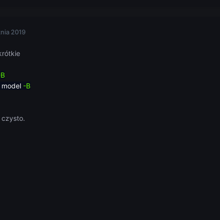
znia 2019
krótkie
-B
a model
-B
 czysto.