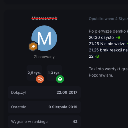
Mateuszek
Opublikowano
4 Styc
Po pierwsze demko 
20:3
0 czysto
-B
21:25 Nic nie widze
21.25 brak reakcji n
22
-B
Zbanowany
Taki oto werdykt gra
2,5 tys.
1,3 tys.
Pozdrawiam.
Dołączył
22.09.2017
Ostatnio
9 Sierpnia 2019
Wygrane w rankingu
42