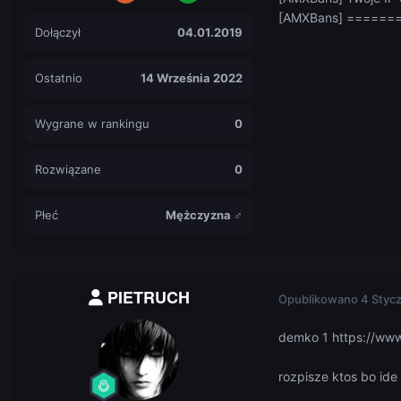
[AMXBans] =====
Dołączył
04.01.2019
Ostatnio
14 Września 2022
Wygrane w rankingu
0
Rozwiązane
0
Płeć
Mężczyzna ♂
PIETRUCH
Opublikowano
4 Styc
demko 1 https://www
rozpisze ktos bo ide