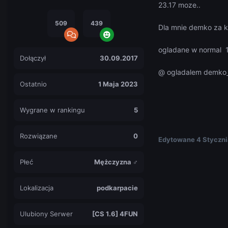
23.17 moze..
509
439
Dla mnie demko za k
ogladane w normal 1/
Dołączył
30.09.2017
@ ogladalem demko
Ostatnio
1 Maja 2023
Wygrane w rankingu
5
Rozwiązane
0
Edytowane
4 Styczn
Płeć
Mężczyzna ♂
Lokalizacja
podkarpacie
Ulubiony Serwer
[CS 1.6] 4FUN