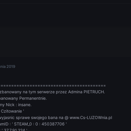
znia 2019
==========================================
 zbanowany na tym serwerze przez Admina PIETRUCH.
banowany Permanentnie.
 Nick : insane.
Czitowanie '
yjasnic sprawe swojego bana na @ www.Cs-LUZOWnia.pl
mID : ' STEAM_0 : 0 : 450387706 '
' 37.7.91.224 '