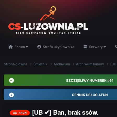
Forum
Strefa użytkownika
Serwery
Strona główna
Śmietnik
Archiwum
Archiwum banów
[UB 
SZCZĘŚLIWY NUMEREK #61
CENNIK USŁUG 4FUN
[UB ✔] Ban, brak ssów.
CS | 4FUN