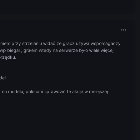
 zoomem przy strzelaniu widać że gracz używa wspomagaczy
p biegał , grałem wtedy na serwerze było wiele więcej
orządku.
del
t na modelu, polecam sprawdzić te akcje w mniejszej