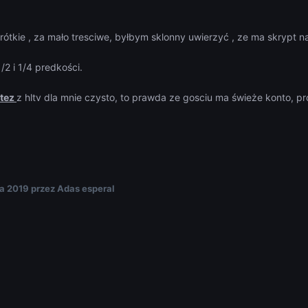
rótkie , za mało tresciwe, byłbym sklonny uwierzyć , ze ma skrypt 
2 i 1/4 predkości.
tez
z hltv dla mnie czysto, to prawda ze gosciu ma świeże konto, 
ia 2019
przez Adas esperal