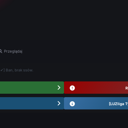
Przeglądaj
✔] Ban, brak ssów.
R
[LUZliga T