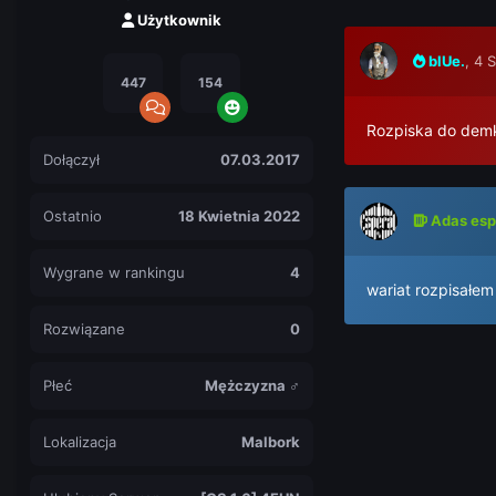
Użytkownik
blUe.
,
4 S
447
154
Rozpiska do dem
Dołączył
07.03.2017
Ostatnio
18 Kwietnia 2022
Adas esp
Wygrane w rankingu
4
wariat rozpisałem
Rozwiązane
0
Płeć
Mężczyzna ♂
Lokalizacja
Malbork