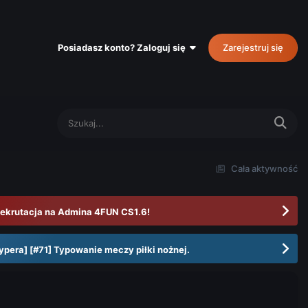
Posiadasz konto? Zaloguj się
Zarejestruj się
Cała aktywność
ekrutacja na Admina 4FUN CS1.6!
ypera] [#71] Typowanie meczy piłki nożnej.