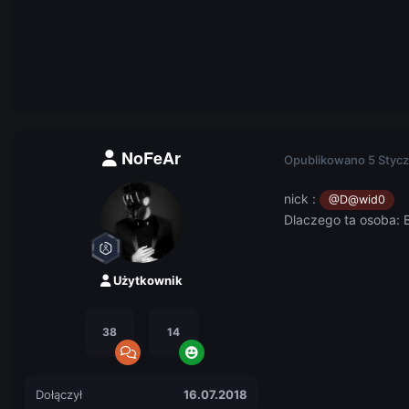
NoFeAr
Opublikowano
5 Stycz
nick :
@D@wid0
Dlaczego ta osoba: 
Użytkownik
38
14
Dołączył
16.07.2018