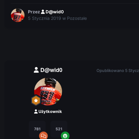
Przez
D@wid0
5 Stycznia 2019
w
Pozostałe
D@wid0
Opublikowano
5 Stycz
Użytkownik
781
521