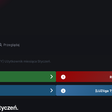
Przeglądaj
] Użytkownik miesiąca Styczeń.
R
[LUZliga T
tyczeń.