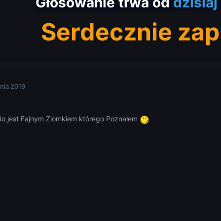
Głosowanie trwa od
dzisiaj
Serdecznie za
nia 2019
Bo jest Fajnym Ziomkiem którego Poznałem