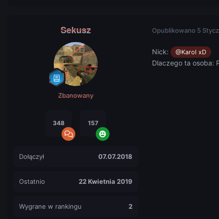
Sekusz
Opublikowano
5 Stycz
Nick:
@Karol xD
Dlac zego ta osoba:
Zbanowany
348
157
Dołączył
07.07.2018
Ostatnio
22 Kwietnia 2019
Wygrane w rankingu
2