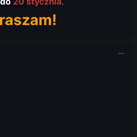
do
20 stycznia.
praszam!