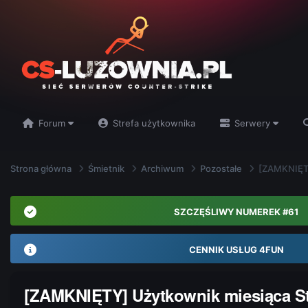
Forum
Strefa użytkownika
Serwery
Strona główna
Śmietnik
Archiwum
Pozostałe
[ZAMKNIĘTY
SZCZĘŚLIWY NUMEREK #61
CENNIK USŁUG 4FUN
[ZAMKNIĘTY] Użytkownik miesiąca S