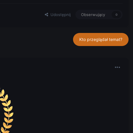
Udostępnij
Obserwujący
0
Kto przeglądał temat?