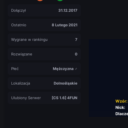
Dołączył
31.12.2017
Ostatnio
8 Lutego 2021
Wygrane w rankingu
7
Rozwiązane
0
Płeć
Mężczyzna ♂
Lokalizacja
Dolnośląskie
Ulubiony Serwer
[CS 1.6] 4FUN
Wzór
Nick:
Dlaczego ta