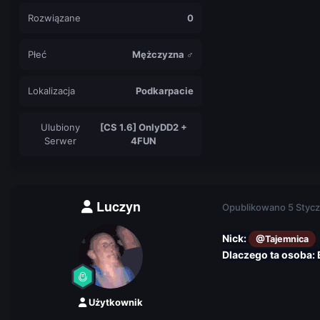
Rozwiązane
0
Płeć
Mężczyzna ♂
Lokalizacja
Podkarpacie
Ulubiony
[CS 1.6] OnlyDD2 +
Serwer
4FUN
Luczyn
Opublikowano
5 Stycz
Nick:
@Tajemnica
Dlaczego ta osoba:
Użytkownik