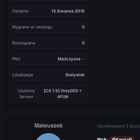
Ostatnio
13 Sierpnia 2019
Wygrane w rankingu
0
Rozwiązane
0
Płeć
Mężczyzna ♂
Lokalizacja
Białystok
Ulubiony
[CS 1.6] OnlyDD2 +
Serwer
4FUN
Mateuszek
Opublikowano
5 Stycz
Nick:
@Karol xD